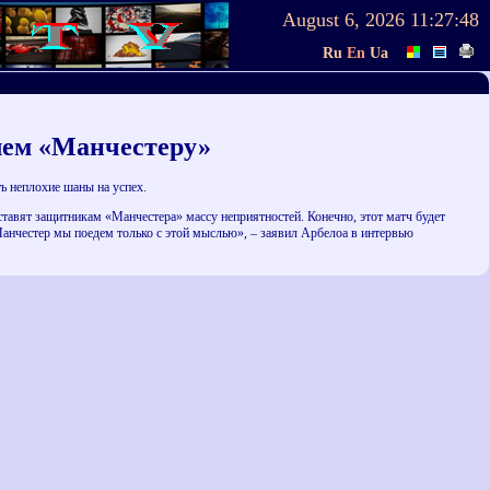
August 6, 2026
11:27:48
Ru
En
Ua
лем «Манчестеру»
ь неплохие шаны на успех.
тавят защитникам «Манчестера» массу неприятностей. Конечно, этот матч будет
Манчестер мы поедем только с этой мыслью», – заявил Арбелоа в интервью