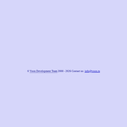
©
Voon Development Team
2000 - 2026 Contact us:
info@voon.ru