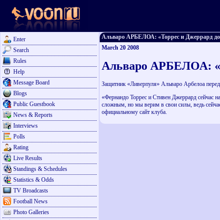
Альваро АРБЕЛОА: «Торрес и Джеррард дост
Enter
March 20 2008
Search
Rules
Альваро АРБЕЛОА: «Т
Help
Message Board
Защитник «Ливерпуля» Альваро Арбелоа перед 
Blogs
«Фернандо Торрес и Стивен Джеррард сейчас н
Public Guestbook
сложным, но мы верим в свои силы, ведь сейча
официальному сайт клуба.
News & Reports
Interviews
Polls
Rating
Live Results
Standings & Schedules
Statistics & Odds
TV Broadcasts
Football News
Photo Galleries