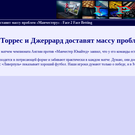
авят массу проблем «Манчестеру» - Face 2 Face Betting
оррес и Джеррард доставят массу проб
матчем чемпионата Англии против «Манчестер Юнайтед» заявил, что у его команды ест
аходятся в потрясающей форме и забивают практически в каждом матче. Думаю, они дос
с «Ливерпуль» показывает хороший футбол. Наши игроки думают только о победе, и в 