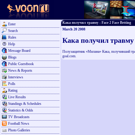
Кака получил травму - Face 2 Face Betting
Enter
March 20 2008
Search
Rules
Кака получил травму
Help
Message Board
Полузащитник «Милана» Кака, получивший тра
goal.com.
Blogs
Public Guestbook
News & Reports
Interviews
Polls
Rating
Live Results
Standings & Schedules
Statistics & Odds
TV Broadcasts
Football News
Photo Galleries