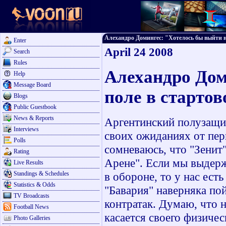
Алехандро Домингес: "Хотелось бы выйти на 
Enter
April 24 2008
Search
Rules
Алехандро Дом
Help
Message Board
поле в стартов
Blogs
Public Guestbook
News & Reports
Аргентинский полузащит
Interviews
своих ожиданиях от пер
Polls
сомневаюсь, что "Зенит"
Rating
Арене". Если мы выдерж
Live Results
Standings & Schedules
в обороне, то у нас ест
Statistics & Odds
"Бавария" наверняка пой
TV Broadcasts
контратак. Думаю, что 
Football News
касается своего физиче
Photo Galleries