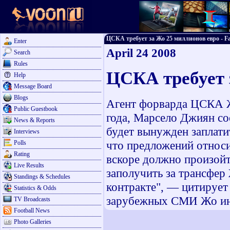
ЦСКА требует за Жо 25 миллионов евро - Fac
Enter
April 24 2008
Search
Rules
ЦСКА требует 
Help
Message Board
Blogs
Агент форварда ЦСКА Ж
Public Guestbook
года, Марсело Джиян со
News & Reports
будет вынужден заплатит
Interviews
что предложений относи
Polls
Rating
вскоре должно произойт
Live Results
заполучить за трансфер 
Standings & Schedules
контракте", — цитирует
Statistics & Odds
зарубежных СМИ Жо инт
TV Broadcasts
Football News
Photo Galleries