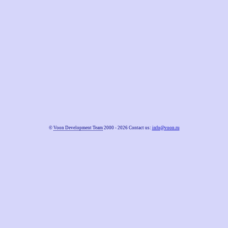
©
Voon Development Team
2000 - 2026 Contact us:
info@voon.ru