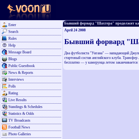
Бывший форвард "Шахтера" продолжит карье
Enter
April 24 2008
Search
Rules
Бывший форвард "Ша
Help
Message Board
Два футболиста "Уигана" — нападающий Джулиу
стартовый состав английского клуба. Трансфер
Blogs
бесплатно — у камерунца летом заканчивается к
Public Guestbook
News & Reports
Interviews
Polls
Rating
Live Results
Standings & Schedules
Statistics & Odds
TV Broadcasts
Football News
Photo Galleries