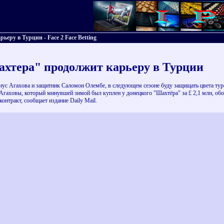
ру в Турции - Face 2 Face Betting
хтера" продолжит карьеру в Турции
с Агахова и защитник Саломон Олембе, в следующем сезоне буду защищать цвета тур
 Агаховы, который минувшей зимой был куплен у донецкого "Шахтёра" за £ 2,1 млн, об
онтракт, сообщает издание Daily Mail.