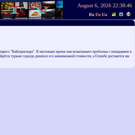
August 6, 2026
22:38:46
Ru
En
Ua
ецкого "Кайзериспора". В настоящее время они испытывают проблемы с попаданием в
ойдётся туркам гораздо дешевле его номинальной стоимости, а Олембе достанется им