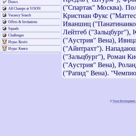
Draws
("Спартак" Москва). По
All Champs at VOON
Кристиан Фукс ("Маттес
Vacancy Search
Offers & Invitations
Иваншиц ("Панатинаикос
Squads
Лейтгеб ("Зальцбург")
Challenges
("Аустрия" Вена), Ивиц
Игры: Козёл
("Айнтрахт"). Нападающ
Игры: Кинга
("Зальцбург"), Роман К
("Аустрия" Вена), Рола
("Рапид" Вена). "Чемпио
©
Voon Development