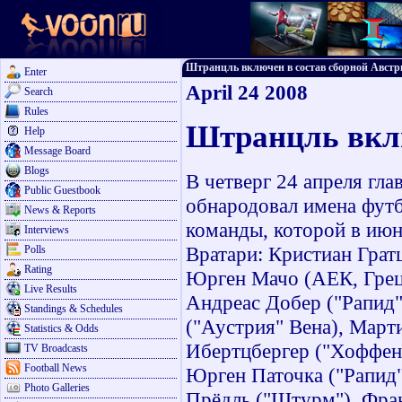
Штранцль включен в состав сборной Австрии 
Enter
April 24 2008
Search
Rules
Штранцль вклю
Help
Message Board
Blogs
В четверг 24 апреля гл
Public Guestbook
обнародовал имена фут
News & Reports
команды, которой в июне
Interviews
Вратари: Кристиан Грат
Polls
Rating
Юрген Мачо (АЕК, Греци
Live Results
Андреас Добер ("Рапид"
Standings & Schedules
("Аустрия" Вена), Март
Statistics & Odds
Ибертцбергер ("Хоффенх
TV Broadcasts
Football News
Юрген Паточка ("Рапид"
Photo Galleries
Прёдль ("Штурм"), Фра