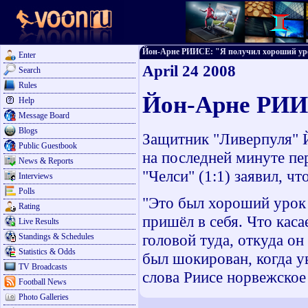
Йон-Арне РИИСЕ: "Я получил хороший урок"
Enter
April 24 2008
Search
Rules
Йон-Арне РИИ
Help
Message Board
Blogs
Защитник "Ливерпуля" Й
Public Guestbook
на последней минуте пе
News & Reports
"Челси" (1:1) заявил, чт
Interviews
Polls
"Это был хороший урок 
Rating
пришёл в себя. Что каса
Live Results
головой туда, откуда он
Standings & Schedules
Statistics & Odds
был шокирован, когда ув
TV Broadcasts
слова Риисе норвежское
Football News
Photo Galleries