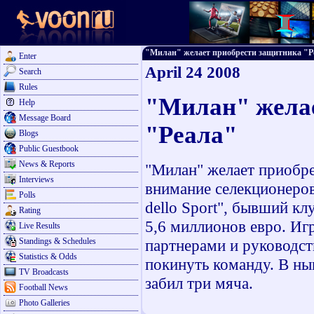
"Милан" желает приобрести защитника "Реал
Enter
April 24 2008
Search
Rules
"Милан" желае
Help
Message Board
"Реала"
Blogs
Public Guestbook
News & Reports
"Милан" желает приобре
Interviews
внимание селекционеров 
Polls
dello Sport", бывший к
Rating
5,6 миллионов евро. И
Live Results
Standings & Schedules
партнерами и руководст
Statistics & Odds
покинуть команду. В ны
TV Broadcasts
забил три мяча.
Football News
Photo Galleries