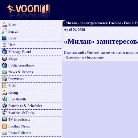
«Милан» заинтересовался Глебом - Face 2 Fa
Enter
April 24 2008
Search
Rules
«Милан» заинтересов
Help
Message Board
Итальянский «Милан» заинтересовался возможн
«Ювентус» и «Барселона».
Blogs
Public Guestbook
News & Reports
Interviews
Polls
Rating
Live Results
Standings & Schedules
Statistics & Odds
TV Broadcasts
Football News
Photo Galleries