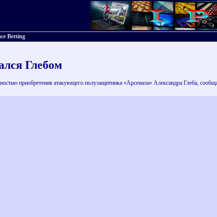
ce Betting
ался Глебом
остью приобретения атакующего полузащитника «Арсенала» Александра Глеба, сообщает 