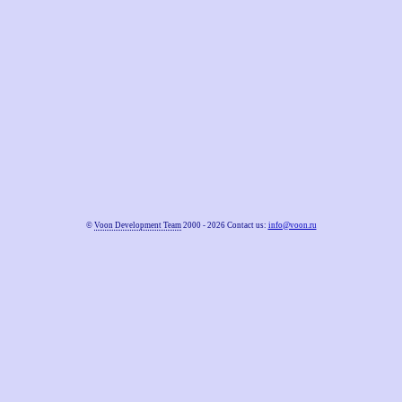
©
Voon Development Team
2000 - 2026 Contact us:
info@voon.ru