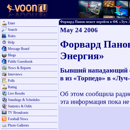
Форвард Панов может перейти в ФК «Луч-Эне
Enter
May 24 2006
Search
Rules
Форвард Панов
Help
Message Board
Энергия»
Blogs
Public Guestbook
News & Reports
Бывший нападающий с
Interviews
в из «Торпедо» в «Луч
Polls
Rating
Об этом сообщила ради
Live Results
Standings & Schedules
эта информация пока не
Statistics & Odds
TV Broadcasts
Football News
Photo Galleries