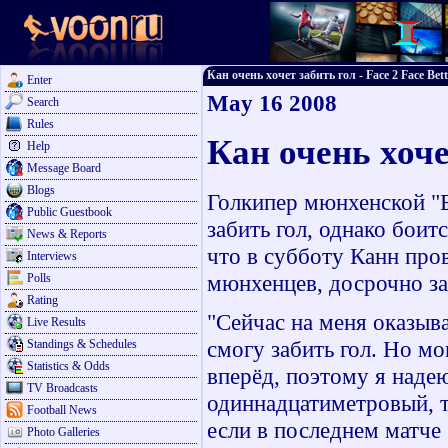
Кан очень хочет забить гол - Face 2 Face Bett
Enter
May 16 2008
Search
Rules
Кан очень хоче
Help
Message Board
Blogs
Голкипер мюнхенской "Б
Public Guestbook
забить гол, однако боитс
News & Reports
что в субботу Канн про
Interviews
мюнхенцев, досрочно за
Polls
Rating
"Сейчас на меня оказыва
Live Results
смогу забить гол. Но м
Standings & Schedules
Statistics & Odds
вперёд, поэтому я надею
TV Broadcasts
одиннадцатиметровый, т
Football News
если в последнем матче 
Photo Galleries