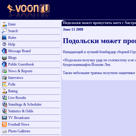
Подольски может пропустить матч с Австрией
Enter
June 13 2008
Search
Rules
Подольски может про
Help
Message Board
Нападающий и лучший бомбардир сборной Герм
Blogs
«Подольски получил удар по голеностопу и не 
Public Guestbook
бундесманншафта Йоахим Лев.
News & Reports
Также небольшие травмы получили защитники 
Interviews
Polls
Rating
Live Results
Standings & Schedules
Statistics & Odds
TV Broadcasts
Football News
Photo Galleries