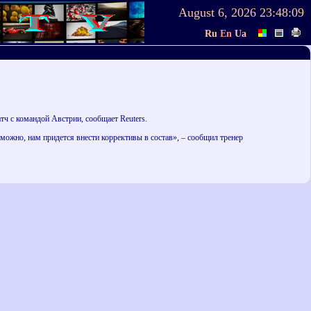
August 6, 2026
23:48:09
Ru
En
Ua
 с командой Австрии, сообщает Reuters.
зможно, нам придется внести коррективы в состав», – сообщил тренер