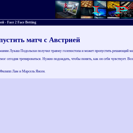
 - Face 2 Face Betting
пустить матч с Австрией
ании Лукаш Подольски получил травму голеностопа и может пропустить решающий матч
смог сегодня тренироваться. Нужно подождать, чтобы понять, как он себя чувствует. Во
Филипп Лам и Марсель Янсен.