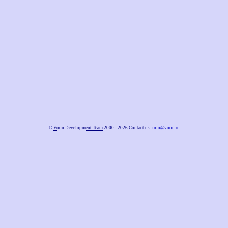
©
Voon Development Team
2000 - 2026 Contact us:
info@voon.ru