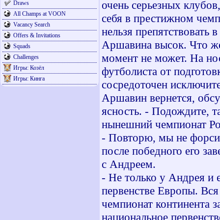
очень серьезных клубов
Draws
All Champs at VOON
себя в престижном чемп
Vacancy Search
нельзя препятствовать в
Offers & Invitations
Аршавина высок. Что же 
Squads
момент не может. На нос
Challenges
Игры: Козёл
футболиста от подготов
Игры: Кинга
сосредоточен исключит
Аршавин вернется, обсуд
ясность. - Подождите, т
нынешний чемпионат Ро
- Повторю, мы не форс
после победного его за
с Андреем.
- Не только у Андрея и 
первенстве Европы. Вся
чемпионат континента з
национальное первенств