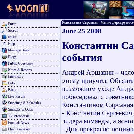
Константин Сарсания: Мы не форсируем собы
Enter
June 25 2008
Search
Rules
Константин Са
Help
Message Board
события
Blogs
Public Guestbook
News & Reports
Андрей Аршавин – челове
Interviews
этому приучил. Объявил
Polls
возможном уходе Андре
Rating
побеседовал с советник
Live Results
Standings & Schedules
Константином Сарсания
Statistics & Odds
- Константин Сергеевич,
TV Broadcasts
лидера команды, а яснос
Football News
- Дик прекрасно понима
Photo Galleries