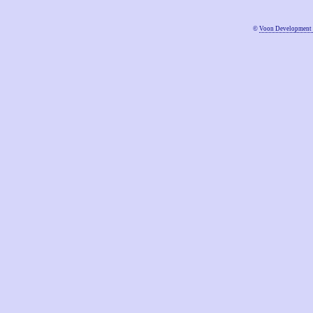
©
Voon Development