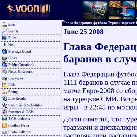
Глава Федерации футбола Турции зарежет 111
Enter
June 25 2008
Search
Rules
Глава Федерац
Help
Message Board
баранов в слу
Blogs
Public Guestbook
News & Reports
Глава Федерации футбо
Interviews
1111 баранов в случае 
Polls
матче Евро-2008 со сб
Rating
на турецкие СМИ. Встре
Live Results
Standings & Schedules
игры - в 22:45 по моск
Statistics & Odds
Доган отметил, что тур
TV Broadcasts
Football News
травмами и дисквалифик
Photo Galleries
распоряжении наставник