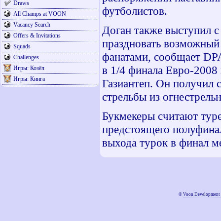
Draws
футболистов.
All Champs at VOON
Vacancy Search
Доган также выступил 
Offers & Invitations
праздновать возможный 
Squads
фанатами, сообщает DP
Challenges
в 1/4 финала Евро-2008
Игры: Козёл
Игры: Кинга
Газиантеп. Он получил 
стрельбы из огнестрель
Букмекеры считают тур
предстоящего полуфинал
выхода турок в финал м
©
Voon Development