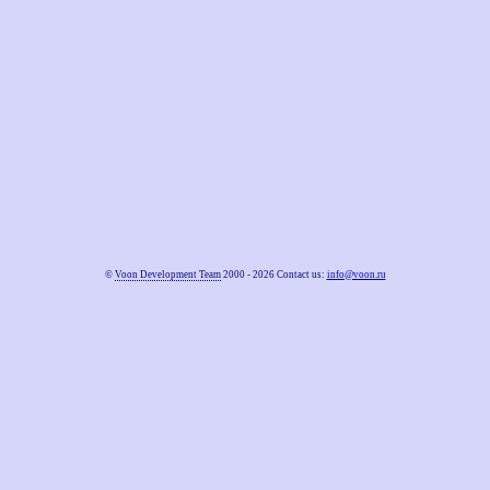
©
Voon Development Team
2000 - 2026 Contact us:
info@voon.ru