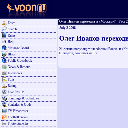
Олег Иванов переходит в «Москву»? - Face 2 
Enter
July 2 2008
Search
Rules
Олег Иванов переход
Help
Message Board
21-летний полузащитник сборной России и «Кр
Шешуков, сообщает «СЭ»
Blogs
Public Guestbook
News & Reports
Interviews
Polls
Rating
Live Results
Standings & Schedules
Statistics & Odds
TV Broadcasts
Football News
Photo Galleries