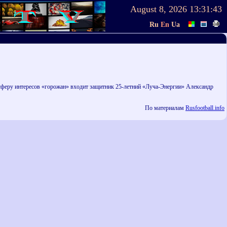
August 8, 2026
13:31:43
Ru
En
Ua
сферу интересов «горожан» входит защитник 25-летний «Луча-Энергии» Александр
По материалам
Rusfootball.info