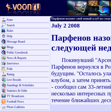
Парфенов назовет свой новый клуб на следую
Enter
July 2 2008
Search
Rules
Парфенов назо
Help
Message Board
следующей нед
Blogs
Public Guestbook
News & Reports
Покинувший "Арсенал"
Interviews
Парфенов вернулся в Ро
Polls
будущим. "Осталось ула
Rating
клубом, а затем принят
Live Results
Standings & Schedules
- сообщил сам 33-летни
Statistics & Odds
несколько интересных п
TV Broadcasts
течение ближайших дес
Football News
Photo Galleries