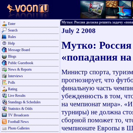
Мутко: Россия должна решить задачу «попад
Enter
July 2 2008
Search
Rules
Мутко: Россия
Help
Message Board
«попадания на
Blogs
Public Guestbook
News & Reports
Министр спорта, туриз
Interviews
прогнозирует, что футб
Polls
финальную часть чемпио
Rating
убежденность в том, чт
Live Results
Standings & Schedules
на чемпионат мира». «И
Statistics & Odds
турниры) не должна сто
TV Broadcasts
сборной поможет то, чт
Football News
чемпионате Европы в Ш
Photo Galleries