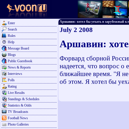
Аршавин: хотел бы уехать в зарубежный клуб
Enter
July 2 2008
Search
Rules
Аршавин: хоте
Help
Message Board
Blogs
Форвард сборной России
Public Guestbook
надеется, что вопрос о 
News & Reports
ближайшее время. "Я не 
Interviews
об этом. Я хотел бы уех
Polls
Rating
Live Results
Standings & Schedules
Statistics & Odds
TV Broadcasts
Football News
Photo Galleries