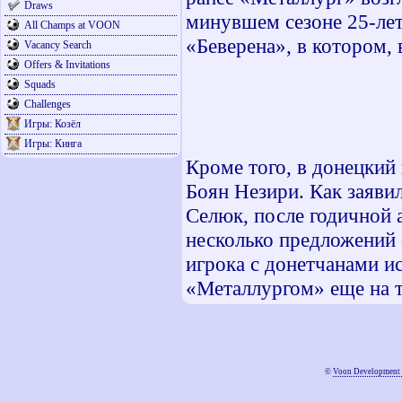
Draws
минувшем сезоне 25-лет
All Champs at VOON
«Беверена», в котором, 
Vacancy Search
Offers & Invitations
Squads
Challenges
Игры: Козёл
Игры: Кинга
Кроме того, в донецкий
Боян Незири. Как заяви
Селюк, после годичной
несколько предложений 
игрока с донетчанами ис
«Металлургом» еще на т
©
Voon Development