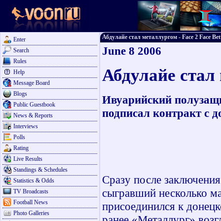
Абдулайе стал металлургом - Face 2 Face Bet
Enter
June 8 2006
Search
Rules
Абдулайе стал
Help
Message Board
Blogs
Ивуарийский полузащи
Public Guestbook
подписал контракт с 
News & Reports
Interviews
Polls
Rating
Live Results
Standings & Schedules
Сразу после заключения
Statistics & Odds
сыгравший несколько ма
TV Broadcasts
Football News
присоединился к донецк
Photo Galleries
ранее «Металлург» возг