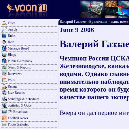
Валерий Газзаев: «Бразильцы – выше всех» - 
Enter
June 9 2006
Search
Rules
Валерий Газза
Help
Message Board
Blogs
Чемпион России ЦСКА 
Public Guestbook
Железноводске, кавка
News & Reports
водами. Однако главн
Interviews
внимательно наблюдат
Polls
Rating
время которого он буд
Live Results
качестве нашего экспе
Standings & Schedules
Statistics & Odds
Вчера он дал первое инт
TV Broadcasts
Football News
Photo Galleries