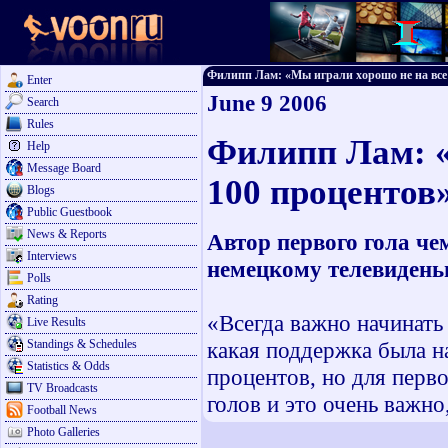
Филипп Лам: «Мы играли хорошо не на все 10
Enter
June 9 2006
Search
Rules
Филипп Лам: «
Help
Message Board
100 процентов
Blogs
Public Guestbook
News & Reports
Автор первого гола ч
Interviews
немецкому телевидень
Polls
Rating
«Всегда важно начинать 
Live Results
Standings & Schedules
какая поддержка была н
Statistics & Odds
процентов, но для перв
TV Broadcasts
голов и это очень важн
Football News
Photo Galleries