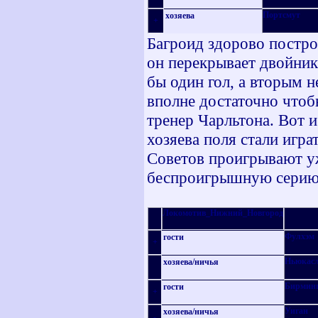
Портсмут
хозяева
+
Багроид здорово постр
он перекрывает двойник
бы один гол, а вторым н
вполне достаточно чтоб
тренер Чарльтона. Вот и
хозяева поля стали игра
Советов проигрывают уж
беспроигрышную серию 
Локомотив_Нижний_Новгород
Фулхэм
гости
+
Ньюкас
хозяева
/
ничья
Бирмин
гости
+
Уиган
хозяева
/
ничья
-