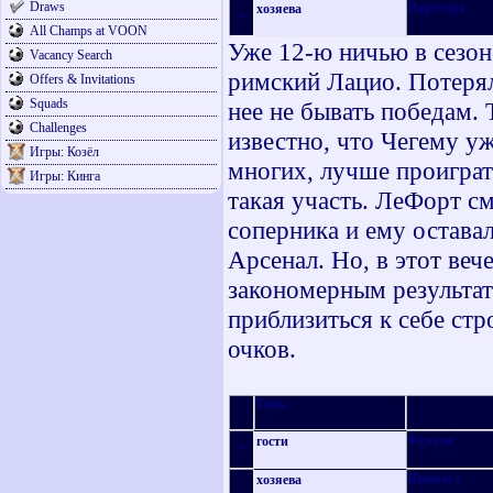
Draws
Портсмут
хозяева
+
All Champs at VOON
Уже 12-ю ничью в сезон
Vacancy Search
римский Лацио. Потерял
Offers & Invitations
Squads
нее не бывать победам. Т
Challenges
известно, что Чегему у
Игры: Козёл
многих, лучше проиграт
Игры: Кинга
такая участь. ЛеФорт с
соперника и ему остава
Арсенал. Но, в этот веч
закономерным результат
приблизиться к себе стр
очков.
Томь
Фулхэм
гости
+
Ньюкасл
хозяева
-