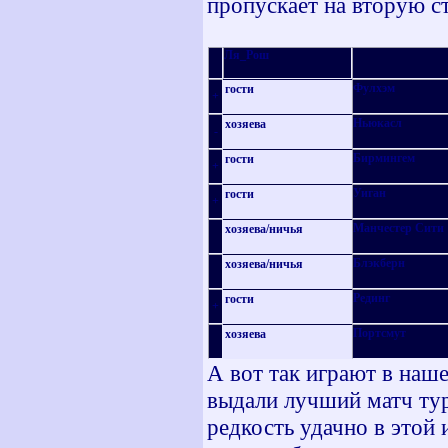
пропускает на вторую с
Ля_Рош
Фулхэм
гости
+
Ньюкасл
хозяева
-
Бирмингем
гости
+
Уиган
гости
+
Манчестер Сити
хозяева
/
ничья
Блэкберн
хозяева
/
ничья
Рединг
гости
+
Портсмут
хозяева
А вот так играют в наше
выдали лучший матч тур
редкость удачно в этой