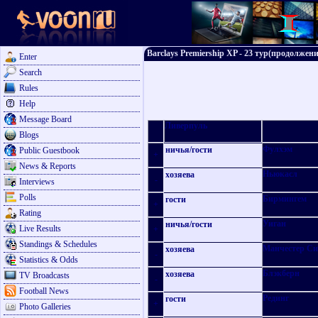
Barclays Premiership XP - 23 тур(продолжени
Enter
Search
Rules
Help
Message Board
Ливерпуль
Blogs
Фулхэм
ничья
/
гости
Public Guestbook
+
News & Reports
Ньюкасл
хозяева
-
Interviews
Polls
Бирмингем
гости
+
Rating
Уиган
ничья
/
гости
Live Results
+
Standings & Schedules
Манчестер Си
хозяева
-
Statistics & Odds
Блэкберн
хозяева
TV Broadcasts
-
Football News
Рединг
гости
+
Photo Galleries