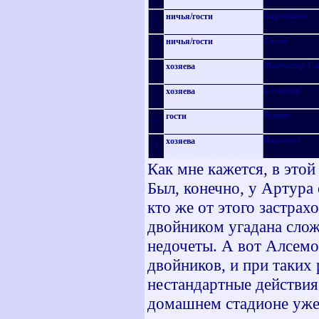
Бирмингем
ничья
/
гости
+
Уиган
ничья
/
гости
Манчестер Си
хозяева
-
Блэкберн
хозяева
-
Рединг
гости
+
Портсмут
хозяева
+
Как мне кажется, в этой
Был, конечно, у Артура
кто же от этого застрах
двойником угадана слож
недочеты. А вот Алсемо
двойников, и при таких 
нестандартные действия
домашнем стадионе уже 