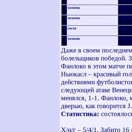
Манчест
хозяева
-
Блэкбер
хозяева
-
Рединг
гости
+
Портсму
хозяева
+
Даже в своем последнем
болельщиков победой. За
Фанлоко в этом матче п
Ньюкасл – красивый гол
действиями футболистов
следующей атаке Венеция
менялся, 1-1. Фанлоко, 
дверью, как говорится J
Статистика:
состоялось
Х/н/г – 5/4/1. Забито 16