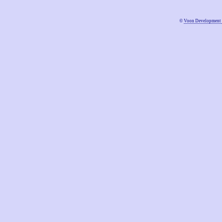
©
Voon Development