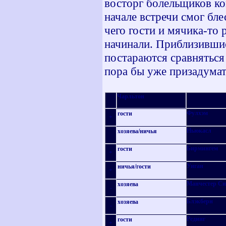
восторг болельщиков к
начале встречи смог бл
чего гости и мячика-то р
начинали. Приблизившис
постараются сравняться
пора бы уже призадумат
Чарльтон
Фулхэм
гости
+
Ньюкасл
хозяева
/
ничья
Бирмингем
гости
+
Уиган
ничья
/
гости
+
Манчестер Си
хозяева
-
Блэкберн
хозяева
-
Рединг
гости
+