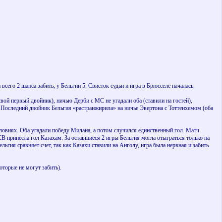
сего 2 шанса забить, у Бельгии 5. Свисток судьи и игра в Брюсселе началась.
свой первый двойник), ничью Дерби с МС не угадали оба (ставили на гостей),
. Последний двойник Бельгия «растранжирила» на ничье Эвертона с Тоттенхемом (оба
словиях. Оба угадали победу Милана, а потом случился единственный гол. Матч
СВ принесла гол Казахам. За оставшиеся 2 игры Бельгия могла отыграться только на
льгия сравняет счет, так как Казахи ставили на Анголу, игра была нервная и забить
оторые не могут забить).