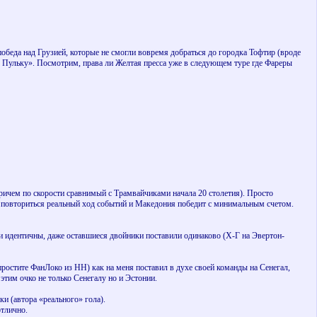
обеда над Грузией, которые не смогли вовремя добраться до городка Тофтир (вроде
ю Пульку». Посмотрим, права ли Желтая пресса уже в следующем туре где Фареры
ичем по скорости сравнимый с Трамвайчиками начала 20 столетия). Просто
е повториться реальный ход событий и Македония победит с минимальным счетом.
ли идентичны, даже оставшиеся двойники поставили одинаково (Х-Г на Эвертон-
ростите ФанЛоко из НН) как на меня поставил в духе своей команды на Сенегал,
тим очко не только Сенегалу но и Эстонии.
и (автора «реального» гола).
отлично.