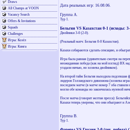
Draws
Дата реальных игр: 16.08.06.
All Champs at VOON
Группа А.
Vacancy Search
Тур 1.
Offers & Invitations
Squads
Бельгия VS Казахстан 0-1 (исходы: 3-
Двойники 3-0 (2-0).
Challenges
Игры: Козёл
(Реальный матч: Бельгия 0-0 Казахстан).
Игры: Кинга
Казахи собираются сделать сенсацию, и обыграт
Игра была равная (удивительно смотря на перев
неожиданная победа (как на мой взгляд) ВХ на
угадали ничью, но хозяева двойником).
На второй тайм Бельгия выходила подсевшая фи
лидеров Голландского дивизиона (хозяева играл
последнем матче (в матче номер 7 оба ставили н
могли обе команды но закончилась нулевой ничь
После матча (говорит желтая пресса): Бельгийс
Казахи теперь уверены, что они обыграют и А
Группа В.
Тур 1.
Фареры VS Грузия 2-0 (тех. победа) (2