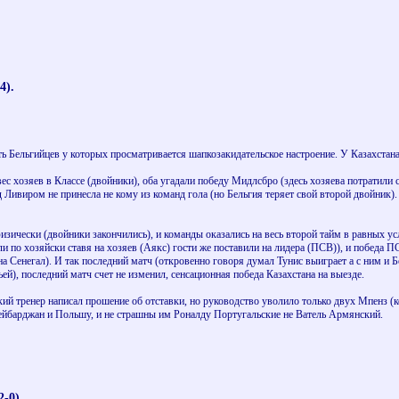
4).
ь Бельгийцев у которых просматривается шапкозакидательское настроение. У Казахстана в
ес хозяев в Классе (двойники), оба угадали победу Мидлсбро (здесь хозяева потратили 
д Ливиром не принесла не кому из команд гола (но Бельгия теряет свой второй двойник)
зически (двойники закончились), и команды оказались на весь второй тайм в равных у
и по хозяйски ставя на хозяев (Аякс) гости же поставили на лидера (ПСВ)), и победа П
а Сенегал). И так последний матч (откровенно говоря думал Тунис выиграет а с ним и Бе
ей), последний матч счет не изменил, сенсационная победа Казахстана на выезде.
кий тренер написал прошение об отставки, но руководство уволило только двух Мпенз (к
зейбарджан и Польшу, и не страшны им Роналду Португальские не Ватель Армянский.
-0).