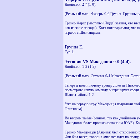
Двойники: 2-? (1-0).
(Реальный матч: Фареры 0-6 Грузия. Грузины ра
Тренер Фарер (маститый Ящер) заявил, что выв
как из за не погоды). Хотя поговаривают, что
играют с Шотланцами.
Группа Е.
Тур 1.
Эстония VS Македония 0-0 (4-4).
Двойники: 1-2 (1-2).
(Реальный матч: Эстония 0-1 Македония. Эсто
Теперь я понял почему тренер Локо из Нижнег
посмотрите какую команду он тренирует среди
Шансы забить: 1-2.
Уже на первую игру Македонцы потратили свой 
Тоттенхэм).
Во втором тайме (равном, так как двойников у
Македония более прогнозировано на ЮАР). Когд
Тренер Македонцев (Анриал) был откровенно рас
Фан был весел, говорил «что все идет по плану,