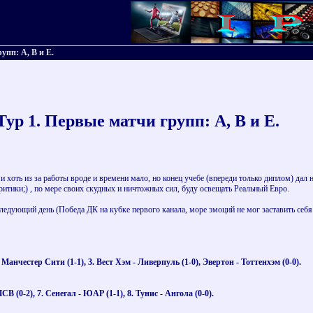
упп: А, В и Е.
ур 1. Первые матчи групп: А, В и Е.
и хоть из за работы вроде и времени мало, но конец учебе (впереди только диплом) дал н
критики;) , по мере своих скудных и ничтожных сил, буду освещать Реальный Евро.
едующий день (Победа ДК на кубке первого канала, море эмоций не мог заставить себя се
- Манчестер Сити (1-1), 3. Вест Хэм - Ливерпуль (1-0), Эвертон - Тоттенхэм (0-0).
СВ (0-2), 7. Сенегал - ЮАР (1-1), 8. Тунис - Ангола (0-0).