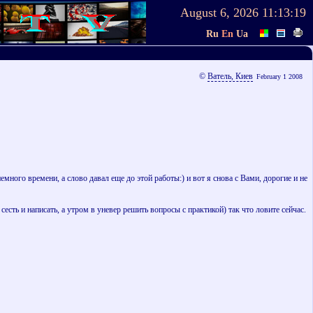
August 6, 2026
11:13:19
Ru
En
Ua
©
Ватель, Киев
February 1 2008
емного времени, а слово давал еще до этой работы:) и вот я снова с Вами, дорогие и не
сть и написать, а утром в уневер решить вопросы с практикой) так что ловите сейчас.