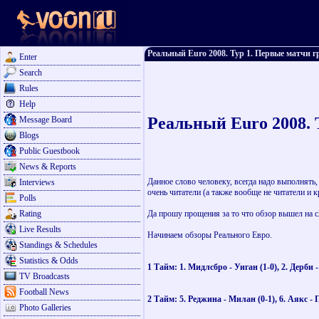
Реальный Euro 2008. Тур 1. Первые матчи гр
Enter
Search
Rules
Help
Реальный Euro 2008. Т
Message Board
Blogs
Public Guestbook
News & Reports
Данное слово человеку, всегда надо выполнять, 
Interviews
очень читатели (а также вообще не читатели и 
Polls
Rating
Да прошу прощения за то что обзор вышел на сл
Live Results
Начинаем обзоры Реального Евро.
Standings & Schedules
Statistics & Odds
1 Тайм: 1. Мидлсбро - Уиган (1-0), 2. Дерби 
TV Broadcasts
Football News
2 Тайм: 5. Реджина - Милан (0-1), 6. Аякс - П
Photo Galleries