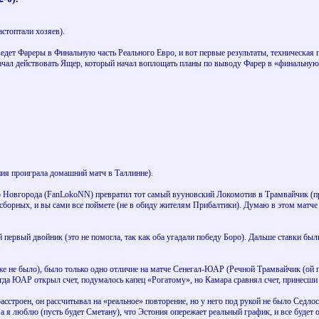
стоптали хозяев).
едет Фареры в Финальную часть Реального Евро, и вот первые результаты, техническая п
 начал действовать Ящер, который начал воплощать планы по выводу Фарер в «финальну
ния проиграла домашний матч в Таллинне).
о Новгорода (FanLokoNN) превратил тот самый вууновский Локомотив в Трамвайчик (пр
 сборных, и вы сами все поймете (не в обиду жителям Прибалтики). Думаю в этом матч
первый двойник (это не помогла, так как оба угадали победу Боро). Дальше ставки бы
же не было), было только одно отличие на матче Сенегал-ЮАР (Речной Трамвайчик (ой п
а ЮАР открыл счет, подумалось капец «Рогатому», но Камара сравнял счет, принесши э
строен, он рассчитывал на «реальное» повторение, но у него под рукой не было Седлоск
 а я люблю (пусть будет Сметану), что Эстония опережает реальный график, и все будет 