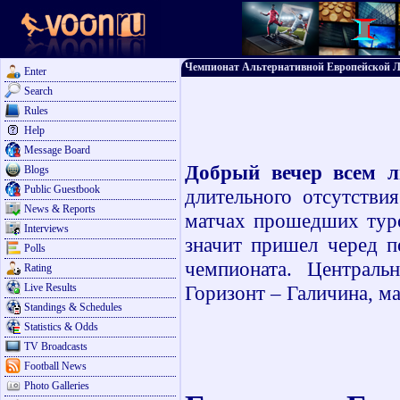
Чемпионат Альтернативной Европейской Ли
Enter
Search
Rules
Help
Message Board
Добрый вечер всем 
Blogs
Public Guestbook
длительного отсутстви
News & Reports
матчах прошедших тур
Interviews
значит пришел черед п
Polls
чемпионата. Централ
Rating
Live Results
Горизонт – Галичина, ма
Standings & Schedules
Statistics & Odds
TV Broadcasts
Football News
Photo Galleries