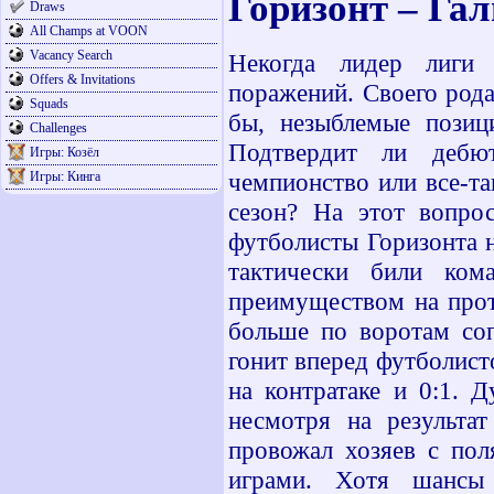
Горизонт – Га
Draws
All Champs at VOON
Vacancy Search
Некогда лидер лиги
Offers & Invitations
поражений. Своего рода
Squads
бы, незыблемые позиц
Challenges
Подтвердит ли дебю
Игры: Козёл
чемпионство или все-т
Игры: Кинга
сезон? На этот вопрос
футболисты Горизонта 
тактически били ком
преимуществом на прот
больше по воротам соп
гонит вперед футболист
на контратаке и 0:1. 
несмотря на результа
провожал хозяев с пол
играми. Хотя шансы