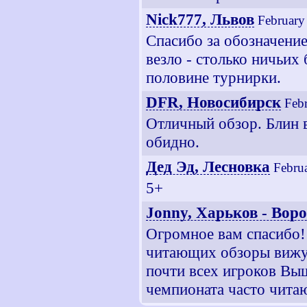
Nick777, Львов
February
Спасибо за обозначение
везло - столько ничьих
половине турнирки.
DFR, Новосибирск
Feb
Отличный обзор. Блин в
обидно.
Дед Эд, Лесновка
Febru
5+
Jonny, Харьков - Вор
Огромное вам спасибо!
читающих обзоры вижу :
почти всех игроков Выш
чемпионата часто читаю