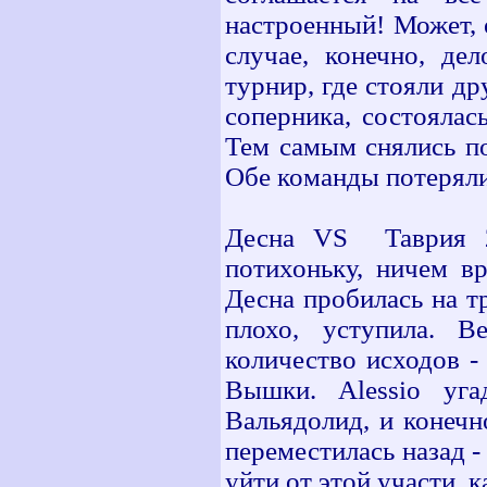
настроенный! Может, о
случае, конечно, де
турнир, где стояли др
соперника, состоялас
Тем самым снялись по
Обе команды потеряли 
Десна VS Таврия 2:
потихоньку, ничем вр
Десна пробилась на тр
плохо, уступила. 
количество исходов -
Вышки. Alessio уга
Вальядолид, и конечн
переместилась назад -
уйти от этой участи, 