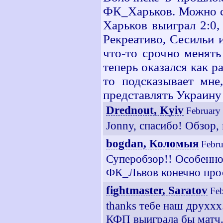
ФК_Харьков. Можно ска
Харьков выиграл 2:0, 
Рекреативо, Сесильи 
что-то срочно менят
теперь оказался как р
то подсказывает мне
представлять Украину
Drednout, Kyiv
February
Jonny, спасибо! Обзор, 
bogdan, Коломыя
Febru
Суперобзор!! Особенно
ФК_Львов конечно прос
fightmaster, Saratov
Feb
thanks тебе наш друххх
КФП выиграла бы матч..