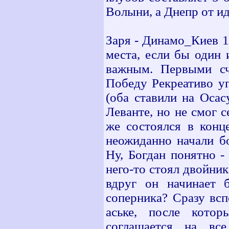
Волыни, а Днепр от и
Заря - Динамо_Киев 1:
места, если бы один 
важным. Первыми сч
Победу Рекреативо уг
(оба ставили на Осасу
Леванте, но не смог с
же состоялся в конц
неожиданно начали бо
Ну, Богдан понятно - 
него-то стоял двойник
вдруг он начинает 
соперника? Сразу вс
аське, после кото
соглашается на вс