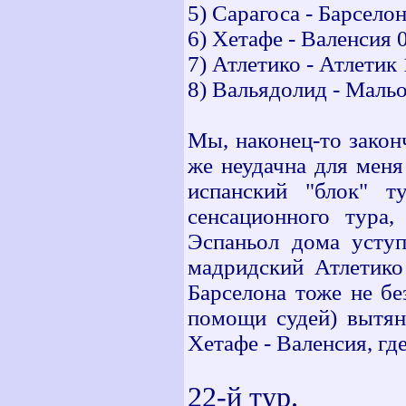
5) Сарагоса - Барселон
6) Хетафе - Валенсия 
7) Атлетико - Атлетик 
8) Вальядолид - Мальо
Мы, наконец-то закон
же неудачна для меня 
испанский "блок" т
сенсационного тура,
Эспаньол дома уступ
мадридский Атлетико
Барселона тоже не без
помощи судей) вытян
Хетафе - Валенсия, гд
22-й тур.