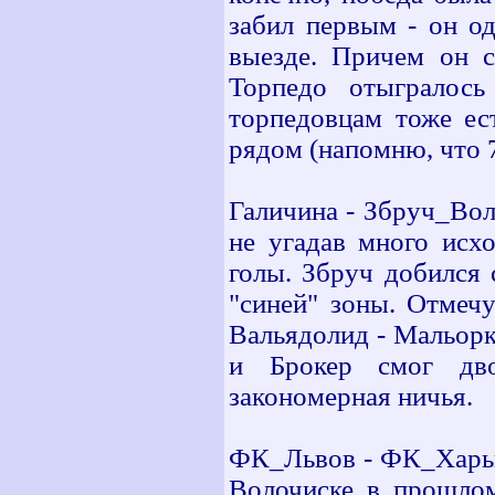
забил первым - он од
выезде. Причем он с
Торпедо отыгралос
торпедовцам тоже ес
рядом (напомню, что 
Галичина - Збруч_Вол
не угадав много исх
голы. Збруч добился 
"синей" зоны. Отмеч
Вальядолид - Мальорк
и Брокер смог дво
закономерная ничья.
ФК_Львов - ФК_Харьк
Волочиске в прошлом