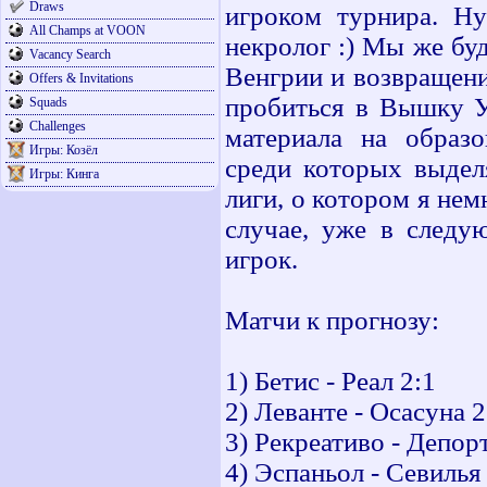
Draws
игроком турнира. Ну
All Champs at VOON
некролог :) Мы же бу
Vacancy Search
Венгрии и возвращения
Offers & Invitations
пробиться в Вышку У
Squads
Challenges
материала на образ
Игры: Козёл
среди которых выде
Игры: Кинга
лиги, о котором я нем
случае, уже в следу
игрок.
Матчи к прогнозу:
1) Бетис - Реал 2:1
2) Леванте - Осасуна 2
3) Рекреативо - Депор
4) Эспаньол - Севилья