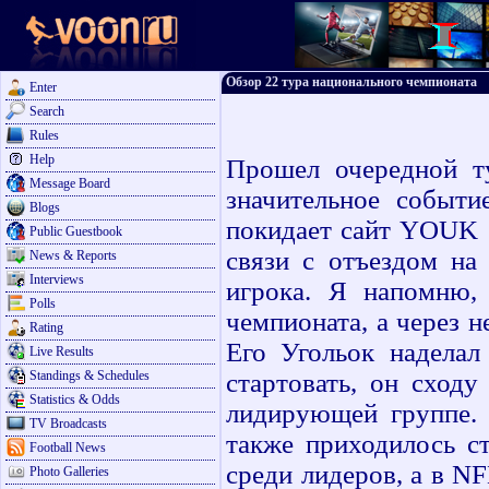
Обзор 22 тура национального чемпионата
Enter
Search
Rules
Help
Прошел очередной т
Message Board
значительное событи
Blogs
покидает сайт YOUK (
Public Guestbook
связи с отъездом на
News & Reports
Interviews
игрока. Я напомню,
Polls
чемпионата, а через н
Rating
Его Угольок наделал
Live Results
Standings & Schedules
стартовать, он сходу
Statistics & Odds
лидирующей группе. 
TV Broadcasts
также приходилось ст
Football News
среди лидеров, а в N
Photo Galleries