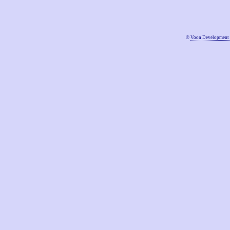
©
Voon Development