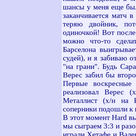
шансы у меня еще был
заканчивается матч в
теряю двойник, пот
одиночкой! Вот после 
можно что-то сдела
Барселона выигрывае
судей), и я забиваю о
"на грани". Будь Сара
Верес забил бы второй
Первые воскресные
реализовал Верес (
Металлист (х/н на 
соперники подошли к 
В этот момент Hard в
мы сыграем 3:3 и разо
играли Хетафе и Вален