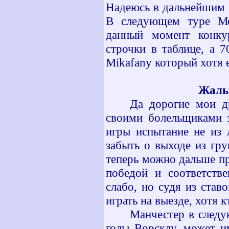
Надеюсь в дальнейшим м
В следующем туре Мо
данный момент конку
строчки в таблице, а 
Mikafan
у который хотя
Жальг
Да дорогие мои д
своими болельщиками з
игры испытание не из 
забыть о выходе из гру
теперь можно дальше п
победой и соответств
слабо, но судя из став
играть на выезде, хотя 
Манчестер в след
голы Ворсклу, может и