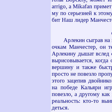
arrigo
, а
Mikafan
примет 
му по серьезней к этом
бит Наш лидер Манчесте
Арлекин сыграв на 
очкам Манчестер, он т
Арлекину дышат вслед с
вырисовывается, когда 
вершину и также быст
просто не повезло проп
этого зацепив двойник
на победе Кальяри иг
повезло, а другому как 
реальность: кто-то выи
деться.