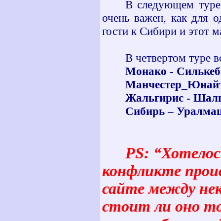
В следующем туре 
очень важен, как для 
гости к Сибири и этот 
В четвертом туре в
Монако - Силькеб
Манчестер_Юнайте
Жальгирис - Шаль
Сибирь – Уралма
PS
: “Хотелос
конфликте прои
сайте между не
стоит ли оно то