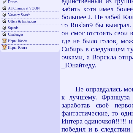
единственный из групп
Draws
забить хотя имел боле
All Champs at VOON
Vacancy Search
большее
J
. Не забей Ка
Offers & Invitations
то
Ruslan
9 бы выиграл.
Squads
он смог отстоять свои 
Challenges
где не было голов, мож
Игры: Козёл
Сибирь в следующем ту
Игры: Кинга
очками, а Ворскла отп
_Юнайтеду.
Не оправдались мои
к лучшему. Француза
заработав своё перв
фантастические, то оди
Интера одиночкой!!!!! 
победил и в следствии