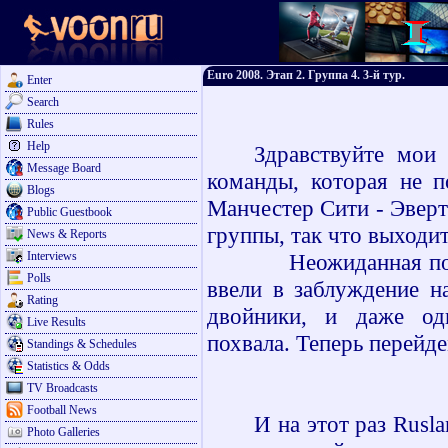
Euro 2008. Этап 2. Группа 4. 3-й тур.
Enter
Search
Rules
Help
Здравствуйте мои
Message Board
команды, которая не п
Blogs
Манчестер Сити - Эверт
Public Guestbook
группы, так что выходи
News & Reports
Interviews
Неожиданная победа 
Polls
ввели в заблуждение н
Rating
двойники, и даже од
Live Results
похвала. Теперь перейд
Standings & Schedules
Statistics & Odds
TV Broadcasts
Football News
И на этот раз
Rusla
Photo Galleries