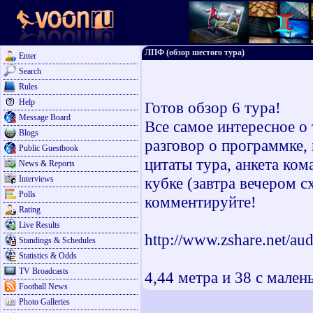
ЛПФ (обзор шестого тура)
Enter
Search
Rules
Help
Готов обзор 6 тура!
Message Board
Все самое интересное о
Blogs
разговор о программке, 
Public Guestbook
цитаты тура, анкета ко
News & Reports
Interviews
кубке (завтра вечером с
Polls
комментируйте!
Rating
Live Results
http://www.zshare.net/a
Standings & Schedules
Statistics & Odds
TV Broadcasts
4,44 метра и 38 с мален
Football News
Photo Galleries