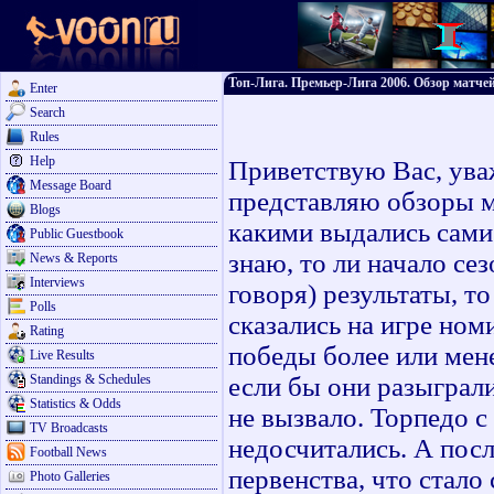
Топ-Лига. Премьер-Лига 2006. Обзор матчей
Enter
Search
Rules
Help
Приветствую Вас, ув
Message Board
представляю обзоры м
Blogs
какими выдались сами
Public Guestbook
знаю, то ли начало се
News & Reports
Interviews
говоря) результаты, т
Polls
сказались на игре ном
Rating
победы более или мен
Live Results
Standings & Schedules
если бы они разыграли
Statistics & Odds
не вызвало. Торпедо с
TV Broadcasts
недосчитались. А пос
Football News
первенства, что стало
Photo Galleries