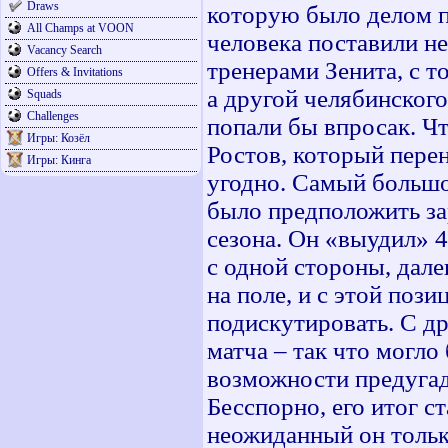
Draws
которую было делом п
All Champs at VOON
человека поставили не
Vacancy Search
тренерами Зенита, с то
Offers & Invitations
а другой челябинского
Squads
Challenges
попали бы впросак. Чт
Игры: Козёл
Ростов, который перен
Игры: Кинга
угодно. Самый большо
было предположить за
сезона. Он «выудил» 
с одной стороны, дале
на поле, и с этой поз
подискутировать. С др
матча – так что могло 
возможности предугада
Бесспорно, его итог с
неожиданный он тольк