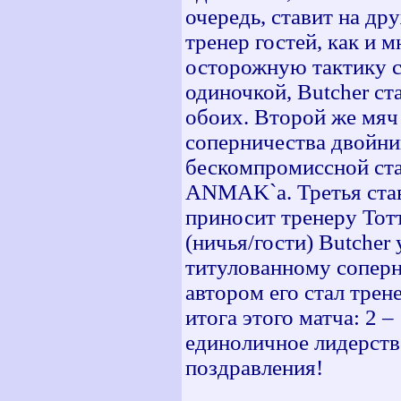
очередь, ставит на др
тренер гостей, как и м
осторожную тактику с
одиночкой, Butcher ст
обоих. Второй же мяч
соперничества двойник
бескомпромиссной ста
ANMAK`a. Третья став
приносит тренеру Тот
(ничья/гости) Butcher
титулованному соперни
автором его стал трен
итога этого матча: 2 
единоличное лидерство
поздравления!