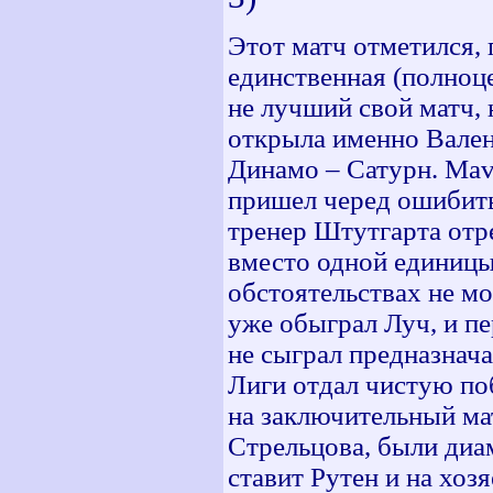
Этот матч отметился, 
единственная (полноце
не лучший свой матч, н
открыла именно Вален
Динамо – Сатурн. Mave
пришел черед ошибить
тренер Штутгарта отре
вместо одной единицы 
обстоятельствах не м
уже обыграл Луч, и п
не сыграл предназнач
Лиги отдал чистую по
на заключительный мат
Стрельцова, были диа
ставит Рутен и на хоз