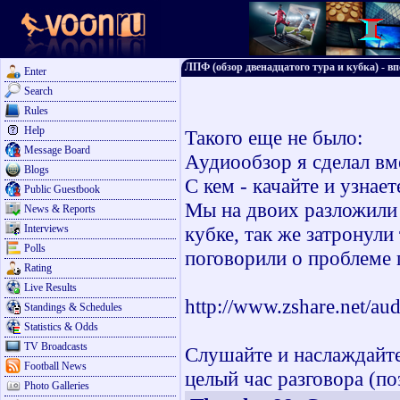
ЛПФ (обзор двенадцатого тура и кубка) - вп
Enter
Search
Rules
Help
Такого еще не было:
Message Board
Аудиообзор я сделал вм
Blogs
С кем - качайте и узнает
Public Guestbook
Мы на двоих разложили 
News & Reports
Interviews
кубке, так же затронул
Polls
поговорили о проблеме 
Rating
Live Results
http://www.zshare.net/au
Standings & Schedules
Statistics & Odds
TV Broadcasts
Слушайте и наслаждайт
Football News
целый час разговора (по
Photo Galleries