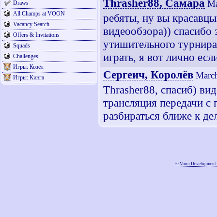
Thrasher88, Самара
Ma
Draws
All Champs at VOON
ребяты, ну вы красавцы
Vacancy Search
видеообзора)) спасибо 
Offers & Invitations
утишительного турнира -
Squads
играть, я вот лично есл
Challenges
Игры: Козёл
Сергеич, Королёв
March
Игры: Кинга
Thrasher88, спасиб) ви
трансляция передачи с 
разбираться ближе к де
©
Voon Development