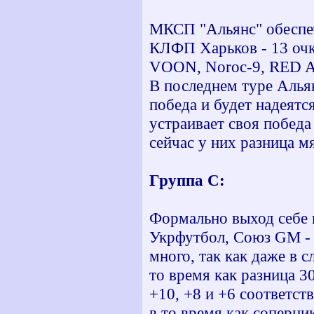
МКСП "Альянс" обеспечи
КЛФП Харьков - 13 очко
VOON, Noroc-9, RED A
В последнем туре Альян
победа и будет надеятс
устраивает своя победа
сейчас у них разница мя
Группа С:
Формально выход себе н
Укрфутбол, Союз GM - 1
много, так как даже в с
то время как разница 30
+10, +8 и +6 соответств
в то время как соперни