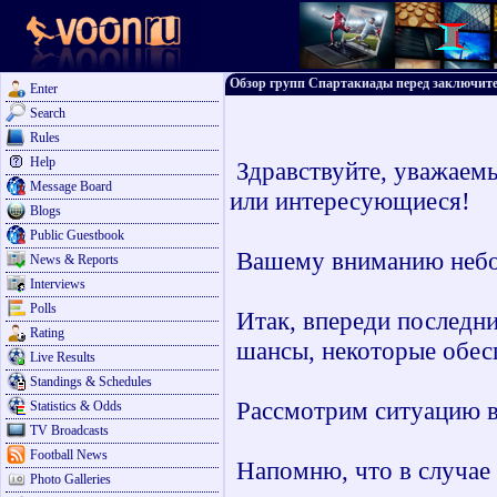
Обзор групп Спартакиады перед заключите
Enter
Search
Rules
Help
Здравствуйте, уважаем
Message Board
или интересующиеся!
Blogs
Public Guestbook
Вашему вниманию небол
News & Reports
Interviews
Polls
Итак, впереди последни
Rating
шансы, некоторые обесп
Live Results
Standings & Schedules
Рассмотрим ситуацию в
Statistics & Odds
TV Broadcasts
Football News
Напомню, что в случае 
Photo Galleries