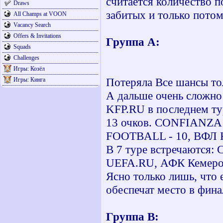
считается количество п
Draws
забитых и только потом
All Champs at VOON
Vacancy Search
Offers & Invitations
Группа А:
Squads
Challenges
Игры: Козёл
Потеряла Все шансы то
Игры: Кинга
А дальше очень сложно
KFP.RU в последнем тур
13 очков. CONFIANZA -
FOOTBALL - 10, ВФЛ КБ
В 7 туре встречаются
UEFA.RU, АФК Кемеро
Ясно только лишь, что
обеспечат место в финал
Группа В: