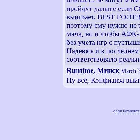
повлиять не могут и им
пройдут дальше если 
выиграет. BEST FOOTBA
поэтому ему нужно не 
мяча, но и чтобы АФК-
без учета игр с пустыш
Надеюсь и в последнем 
соответствовало реаль
Runtime, Минск
March 3
Ну все, Конфианза выиг
©
Voon Development