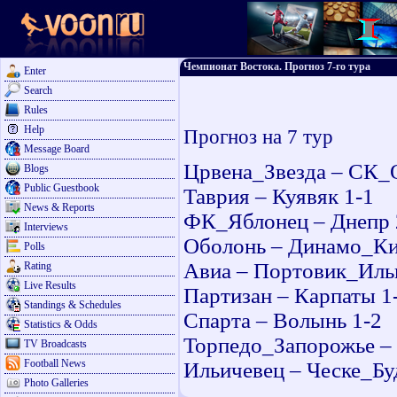
Чемпионат Востока. Прогноз 7-го тура
Enter
Search
Rules
Help
Прогноз на 7 тур
Message Board
Црвена_Звезда – СК_О
Blogs
Public Guestbook
Таврия – Куявяк 1-1
News & Reports
ФК_Яблонец – Днепр 
Interviews
Оболонь – Динамо_Ки
Polls
Авиа – Портовик_Иль
Rating
Live Results
Партизан – Карпаты 1
Standings & Schedules
Спарта – Волынь 1-2
Statistics & Odds
Торпедо_Запорожье –
TV Broadcasts
Football News
Ильичевец – Ческе_Бу
Photo Galleries