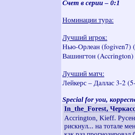
Счет в серии – 0:1
Номинации тура:
Лучший игрок:
Нью-Орлеан (fogiven7) 
Вашингтон (Accrington)
Лучший матч:
Лейкерс – Даллас 3-2 (5
Special for you, корре
In_the_Forest, Черкас
Accrington, Kieff. Рус
рискнул... на тотале м
как раз прогнозировал 