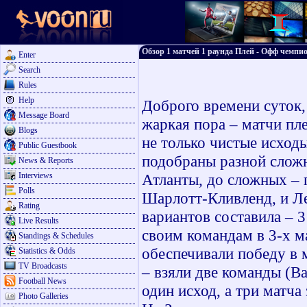
Обзор 1 матчей 1 раунда Плей - Офф чемпио
Enter
Search
Rules
Help
Доброго времени суток,
Message Board
жаркая пора – матчи пл
Blogs
не только чистые исход
Public Guestbook
подобраны разной сложн
News & Reports
Interviews
Атланты, до сложных – 
Polls
Шарлотт-Кливленд, и Л
Rating
вариантов составила – 3
Live Results
своим командам в 3-х м
Standings & Schedules
обеспечивали победу в 
Statistics & Odds
TV Broadcasts
– взяли две команды (В
Football News
один исход, а три матча
Photo Galleries