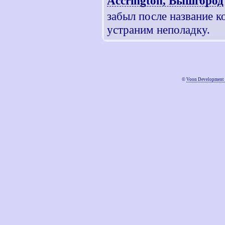
Accrington, Вышгород
забыл после название к
устраним неполадку.
©
Voon Development