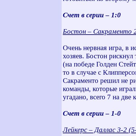
Счет в серии – 1:0
Бостон – Сакраменто 2
Очень нервная игра, в 
хозяев. Бостон рискнул 
(на победе Голден Стейт
то в случае с Клипперс
Сакраменто решил не ри
команды, которые играл
угадано, всего 7 на две
Счет в серии – 1-0
Лейкерс – Даллас 3-2 (5