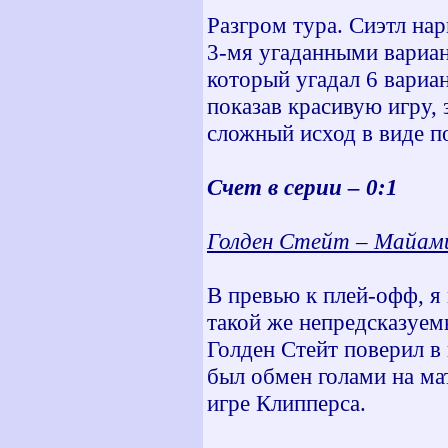
Разгром тура. Сиэтл на
3-мя угаданными вариан
который угадал 6 вариа
показав красивую игру,
сложный исход в виде п
Счет в серии – 0:1
Голден Стейт – Майами
В превью к плей-офф, я 
такой же непредсказуем
Голден Стейт поверил в
был обмен голами на ма
игре Клипперса.