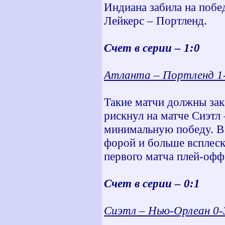
Индиана забила на побед
Лейкерс – Портленд.
Счет в серии – 1:0
Атланта – Портленд 1-
Такие матчи должны зак
рискнул на матче Сиэтл 
минимальную победу. В 
форой и больше всплеск
первого матча плей-офф
Счет в серии – 0:1
Сиэтл – Нью-Орлеан 0-3