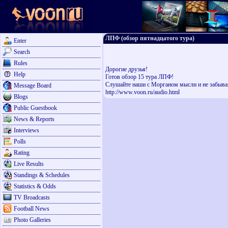
ЛПФ (обзор пятнадцатого тура)
Enter
Search
Rules
Дорогие друзья!
Help
Готов обзор 15 тура ЛПФ!
Слушайте наши с Морганом мысли и не забывай
Message Board
http://www.voon.ru/audio.html
Blogs
Public Guestbook
News & Reports
Interviews
Polls
Rating
Live Results
Standings & Schedules
Statistics & Odds
TV Broadcasts
Football News
Photo Galleries