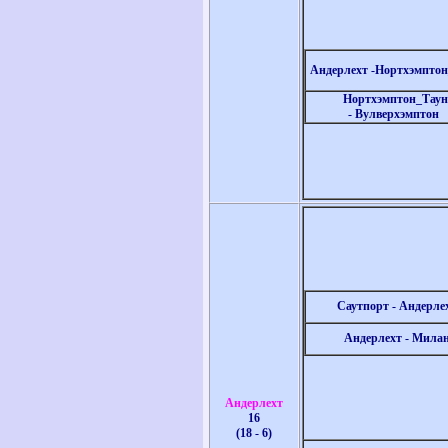
Андерлехт -
Нортхэмптон
Нортхэмптон_Таун
-
Вулверхэмптон
Саутпорт - Андерле
Андерлехт - Мила
Андерлехт
16
(18 - 6)