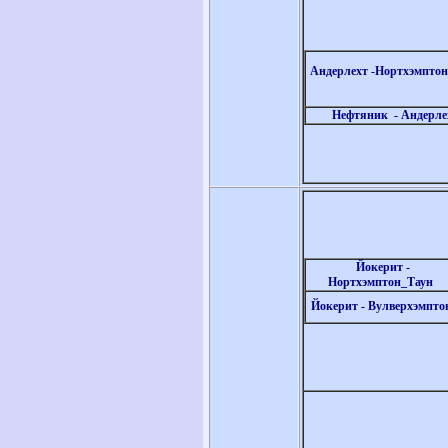
Андерлехт -
Нортхэмптон
Нефтяник
- Андерле
Йокерит -
Нортхэмптон_Таун
Йокерит - Вулверхэмпт