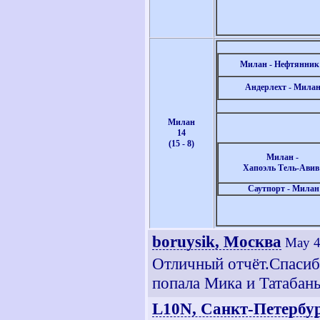
Милан - Нефтянни
Андерлехт - Мила
Милан
14
(15 - 8)
Милан -
Хапоэль Тель-Ави
Саутпорт
- Милан
boruysik, Москва
May 4
Отличный отчёт.Спасиб
попала Мика и Татабанья
L10N, Санкт-Петербу