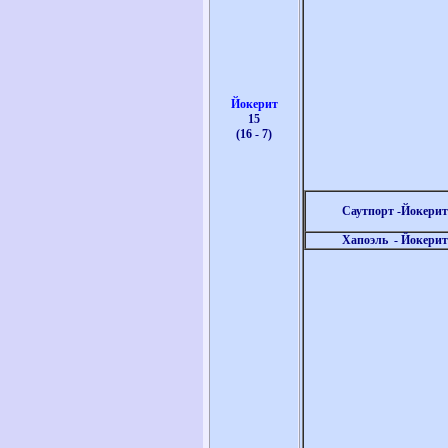
Йокерит
15
(16 - 7)
Саутпорт -Йокерит
Хапоэль
- Йокерит