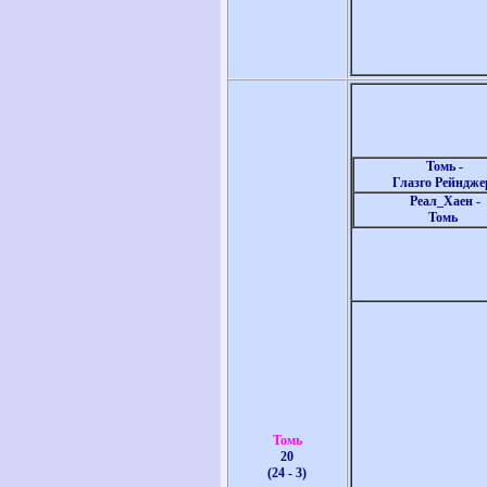
Томь -
Глазго Рейндже
Реал_Хаен -
Томь
Томь
20
(24 - 3)