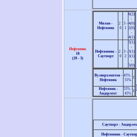
6(2)
-
Милан -
2 :
3 -
4(0)
Нефтяник
0
1
2(0)
-
4(1)
5(1)
-
Нефтяник
Нефтянник -
2 :
3 -
3(1)
18
Саутпорт
0
2
3(1)
(20 - 3)
-
5(0)
Вулверхэмптон -
45% :
1
Нефтяник
55%
Нефтяник -
55% :
1
Андерлехт
45%
Саутпорт - Андерлех
Нефтянник - Саутпо