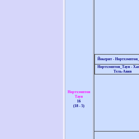
Йокерит - Нортхэмптон
Нортхэмптон_Таун - Ха
Тель-Авив
Нортхэмптон
Таун
16
(18 - 5)