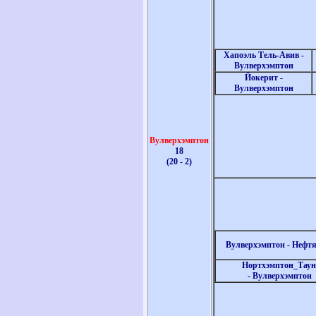
Хапоэль Тель-Авив -
Вулверхэмптон
Йокерит -
Вулверхэмптон
Вулверхэмптон
18
(20 - 2)
Вулверхэмптон -
Нефтя
Нортхэмптон_Таун
-
Вулверхэмптон