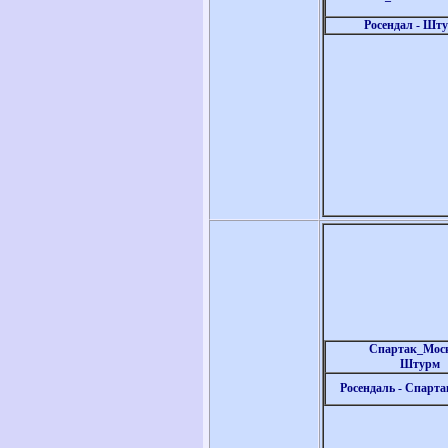
Росендал - Шт
Спартак_Моск
Штурм
Росендаль - Спарт