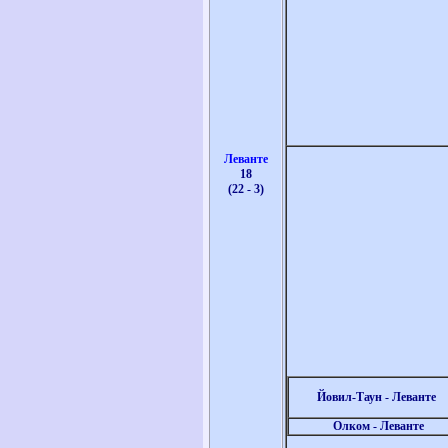
Леванте
18
(22 - 3)
Йовил-Таун - Леванте
Олком - Леванте