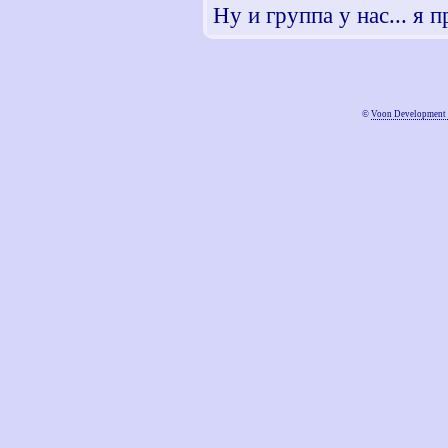
Ну и группа у нас... я п
©
Voon Development