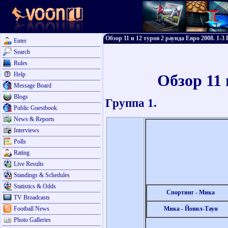
Обзор 11 и 12 туров 2 раунда Евро 2008. 1-3
Enter
Search
Rules
Help
Обзор 11 
Message Board
Blogs
Группа 1.
Public Guestbook
News & Reports
Interviews
Polls
Rating
Live Results
Standings & Schedules
Statistics & Odds
Спортинг - Мика
TV Broadcasts
Football News
Мика - Йовил-Таун
Photo Galleries