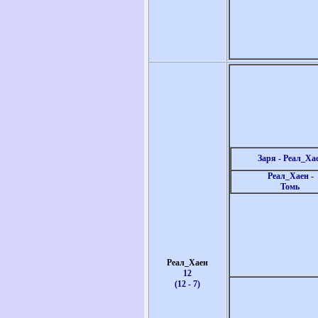
Заря - Реал_Ха
Реал_Хаен -
Томь
Реал_Хаен
12
(12 - 7)