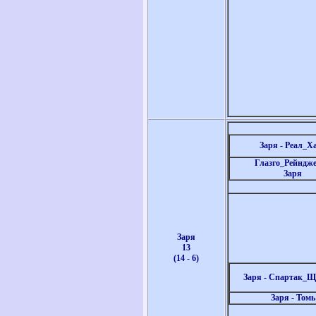
Заря - Реал_Х
Глазго_Рейндже
Заря
Заря
13
(14 - 6)
Заря - Спартак_Щ
Заря - Томь