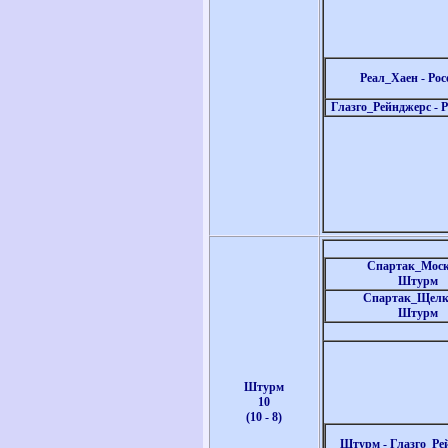
Реал_Хаен - Рос
Глазго_Рейнджерс
- 
Спартак_Моск
Штурм
Спартак_Щелко
Штурм
Штурм
10
(10 - 8)
Штурм -
Глазго_Ре