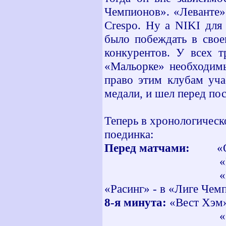
Чемпионов». «Леванте»
Crespo. Ну а NIKI для 
было побеждать в свое
конкурентов. У всех т
«Мальорке» необходимы
право этим клубам уча
медали, и шел перед по
Теперь в хронологическ
поединка:
Перед матчами:
«Овье
«Мальорка» -
«Бенфика» - «
«Расинг» - в «Лиге Чем
8-я минута:
«Вест Хэм»
«Овьедо» - «