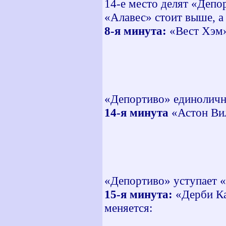
14-е место делят «Депо
«Алавес» стоит выше, а
8-я минута:
«Вест Хэм»
«Эспаньол» 
«Херес» - 
«Хетафе» -
«Валенсия» 
«Депортиво» единолично
14-я минута
«Астон Вил
«Эспаньол» 
«Херес» - 
«Хетафе» -
«Валенсия» 
«Депортиво» уступает «
15-я минута:
«Дерби Ка
меняется:
«Эспаньол» 