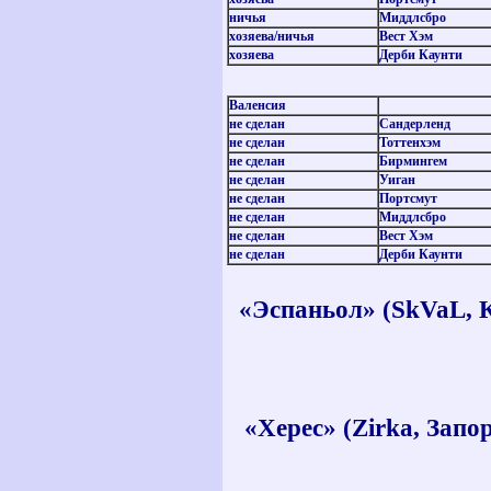
ничья
Миддлсбро
хозяева
/
ничья
Вест Хэм
хозяева
Дерби Каунти
Валенсия
не сделан
Сандерленд
не сделан
Тоттенхэм
не сделан
Бирмингем
не сделан
Уиган
не сделан
Портсмут
не сделан
Миддлсбро
не сделан
Вест Хэм
не сделан
Дерби Каунти
«Эспаньол» (
SkVaL, К
«Херес» (
Zirka, Запо