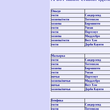
Овьедо
гости
Сандерленд
хозяева
/
гости
Тоттенхэм
хозяева
Бирмингем
гости
Уиган
гости
Портсмут
хозяева
Миддлсбро
хозяева
/
гости
Вест Хэм
гости
Дерби Каунти
Мальорка
гости
Сандерленд
гости
Тоттенхэм
хозяева
Бирмингем
гости
Уиган
ничья
Портсмут
хозяева
/
ничья
Миддлсбро
ничья
Вест Хэм
хозяева
/
ничья
Дерби Каунти
Бенфика
гости
Сандерленд
гости
Тоттенхэм