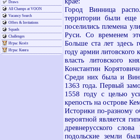
крае:
Draws
Город Винница распо
All Champs at VOON
Vacancy Search
территории были еще 
Offers & Invitations
поселились племена ули
Squads
Руси. Со временем эт
Challenges
Больше ста лет здесь 
Игры: Козёл
году армии литовского 
Игры: Кинга
власть литовского кн
Константин Корятовичи
Среди них была и Вин
1363 года. Первый зам
1558 году с целью ус
крепость на острове Ке
Историки по-разному о
вероятной является гип
древнерусского слова 
подольские земли был