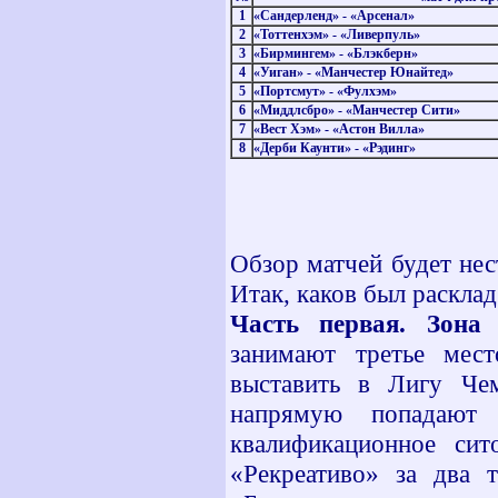
1
«Сандерленд» - «Арсенал»
2
«Тоттенхэм» - «Ливерпуль»
3
«Бирмингем» - «Блэкберн»
4
«Уиган» - «Манчестер Юнайтед»
5
«Портсмут» - «Фулхэм»
6
«Миддлсбро» - «Манчестер Сити»
7
«Вест Хэм» - «Астон Вилла»
8
«Дерби Каунти» - «Рэдинг»
Обзор матчей будет нес
Итак, каков был раскла
Часть первая. Зона
занимают третье мест
выставить в Лигу Че
напрямую попадают
квалификационное сит
«Рекреативо» за два 