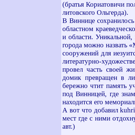
(братья Кориатовичи пол
литовского Ольгерда).
В Виннице сохранилось
областном краеведческ
и области. Уникальной,
города можно назвать «
сооружений для иезуит
литературно-художеств
провел часть своей ж
домик превращен в ли
бережно чтит память уч
под Винницей, где зна
находится его мемориа
А вот что добавил kuhr
мест где с ними отдохн
авт.)