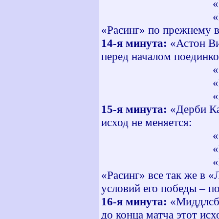
«Мальорка» -
«Бенфика» - «
«Расинг» по прежнему 
14-я минута:
«Астон Вил
перед началом поединко
«Овьедо» - «
«Мальорка» -
«Бенфика» - «
15-я минута:
«Дерби Ка
исход не меняется:
«Овьедо» - «
«Мальорка» -
«Бенфика» - «
«Расинг» все так же в «
условий его победы – п
16-я минута:
«Миддлсбр
до конца матча этот исх