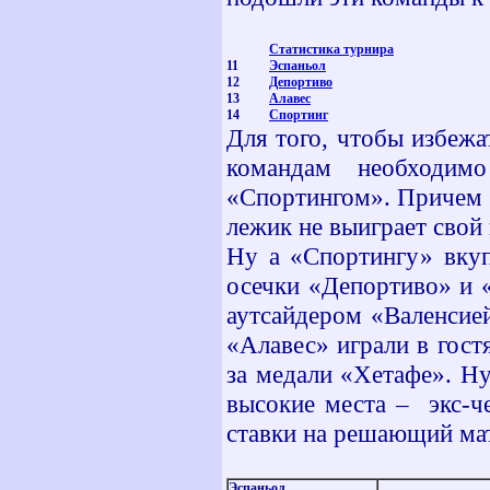
Статистика турнира
11
Эспаньол
12
Депортиво
13
Алавес
14
Спортинг
Для того, чтобы избежа
командам необходим
«Спортингом». Причем «
лежик не выиграет свой 
Ну а «Спортингу» вкуп
осечки «Депортиво» и «
аутсайдером «Валенсие
«Алавес» играли в гос
за медали «Хетафе». Н
высокие места – экс-ч
ставки на решающий ма
Эспаньол