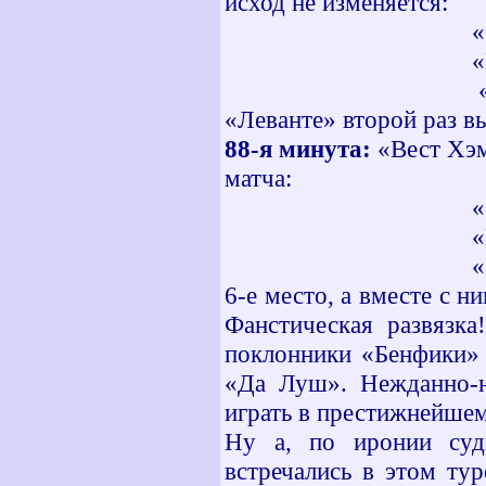
исход не изменяется:
«Овьедо» - «
«Мальорка» -
«Бенфика» - «
«Леванте» второй раз в
88-я минута:
«Вест Хэм»
матча:
«Овьедо» - «
«Мальорка» -
«Бенфика» - «
6-е место, а вместе с 
Фанстическая развязка
поклонники «Бенфики» 
«Да Луш». Нежданно-н
играть в престижнейше
Ну а, по иронии суд
встречались в этом ту