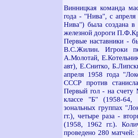
Винницкая команда мас
года - "Нива", с апрел
Нива") была создана в
железной дороги П.Ф.К
Первые наставники - б
В.С.Жилин. Игроки пе
А.Молотай, Е.Котельник
авт), Е.Снитко, Б.Липс
апреля 1958 года "Лок
СССР против станисла
Первый гол - на счету
классе "Б" (1958-64,
зональных группах "Ло
гг.), четыре раза - вто
(1958, 1962 гг.). Кол
проведено 280 матчей: 