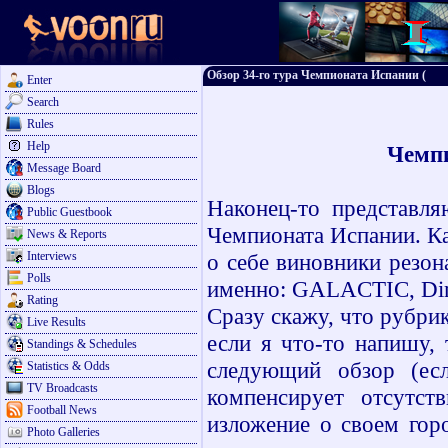
Обзор 34-го тура Чемпионата Испании (
Enter
Search
Rules
Help
Чемпи
Message Board
Blogs
Наконец-то представл
Public Guestbook
Чемпионата Испании. Ка
News & Reports
Interviews
о себе виновники резон
Polls
именно: GALACTIC, Dim
Rating
Сразу скажу, что рубрик
Live Results
если я что-то напишу, 
Standings & Schedules
следующий обзор (ес
Statistics & Odds
TV Broadcasts
компенсирует отсутст
Football News
изложение о своем гор
Photo Galleries