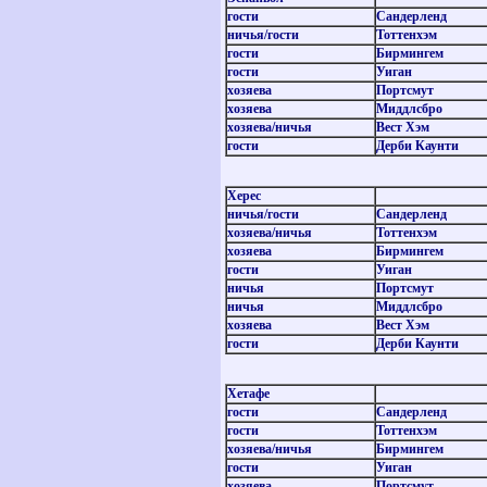
гости
Сандерленд
ничья
/
гости
Тоттенхэм
гости
Бирмингем
гости
Уиган
хозяева
Портсмут
хозяева
Миддлсбро
хозяева
/
ничья
Вест Хэм
гости
Дерби Каунти
Херес
ничья
/
гости
Сандерленд
хозяева
/
ничья
Тоттенхэм
хозяева
Бирмингем
гости
Уиган
ничья
Портсмут
ничья
Миддлсбро
хозяева
Вест Хэм
гости
Дерби Каунти
Хетафе
гости
Сандерленд
гости
Тоттенхэм
хозяева
/
ничья
Бирмингем
гости
Уиган
хозяева
Портсмут