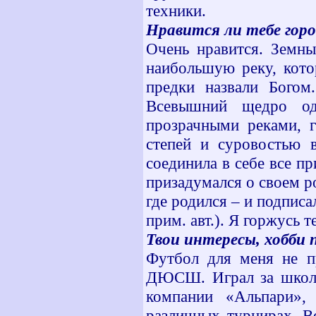
техники.
Нравится ли тебе гор
Очень нравится. Земны
наибольшую реку, кото
предки назвали Богом
Всевышний щедро од
прозрачными реками, г
степей и суровостью в
соединила в себе все п
призадумался о своем ро
где родился – и подпис
прим. авт.). Я горжусь т
Твои интересы, хобби
Футбол для меня не п
ДЮСШ. Играл за школу,
компании «Альпари», 
различных турнирах. В