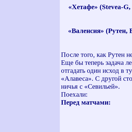
«Хетафе» (
Stevea-
G,
«Валенсия» (Рутен, 
После того, как Рутен 
Еще бы теперь задача л
отгадать один исход в т
«Алавеса». С другой ст
ничья с «Севильей».
Поехали:
Перед матчам
«Херес» - 
«Хетафе» -
«Валенсия» 