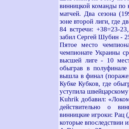
винницкой команды по к
матчей. Два сезона (19
зоне второй лиги, где д
84 встречи: +38=23-23
забил Сергей Шубин - 2
Пятое место чемпиона
чемпионате Украины ср
высшей лиге - 10 мест
обыграв в полуфинале 
вышла в финал (поражен
Кубке Кубков, где обыгр
уступила швейцарскому "
Kuhrik добавил: «Локо
действительно о вин
винницкие игроки: Рац (
которые впоследствии и