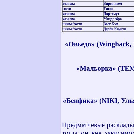
хозяева
Бирмингем
гости
Уиган
хозяева
Портсмут
хозяева
Миддлсбро
ничья
/
гости
Вест Хэм
ничья
/
гости
Дерби Каунти
«Овьедо» (
Wingback, 
«Мальорка» (ТЕМК
«Бенфика» (
NIKI, Уль
Предматчевые расклады
тогда он вне зависимо