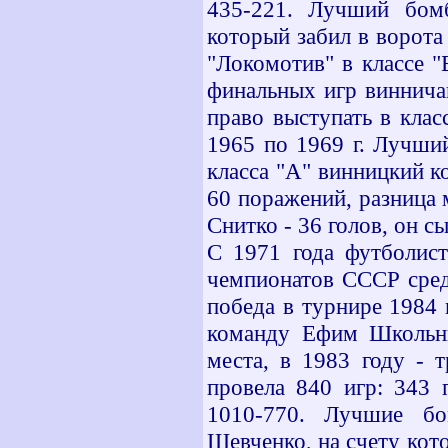
435-221. Лучший бом
который забил в ворота
"Локомотив" в классе 
финальных игр виннича
право выступать в класс
1965 по 1969 г. Лучший
класса "А" винницкий к
60 поражений, разница 
Снитко - 36 голов, он с
С 1971 года футболист
чемпионатов СССР сред
победа в турнире 1984 
команду Ефим Школьни
места, в 1983 году - 
провела 840 игр: 343 
1010-770. Лучшие б
Шевченко, на счету ко