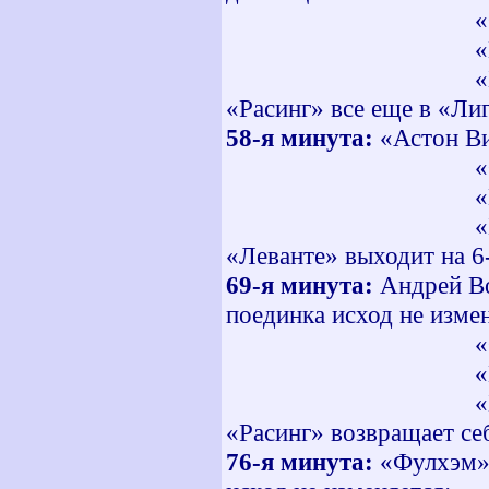
«Овьедо» - «
«Мальорка» -
«Бенфика» - «
«Расинг» все еще в «Ли
58-я минута:
«Астон Ви
«Овьедо» - «
«Мальорка» -
«Бенфика» - «
«Леванте» выходит на 6
69-я минута:
Андрей Во
поединка исход не изме
«Овьедо» - «
«Мальорка» -
«Бенфика» - «
«Расинг» возвращает се
76-я минута:
«Фулхэм» 