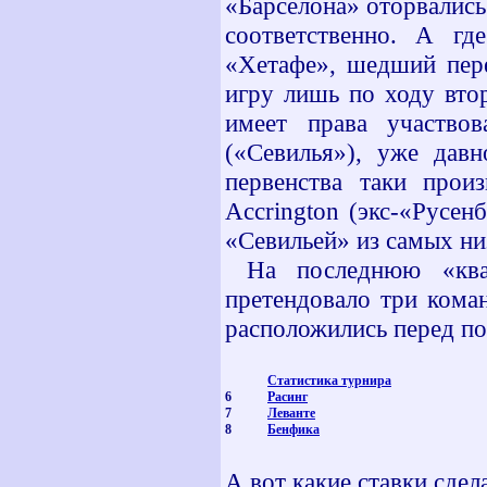
«Барселона» оторвались
соответственно. А г
«Хетафе», шедший пере
игру лишь по ходу вто
имеет права участвов
(«Севилья»), уже дав
первенства таки прои
Accrington (экс-«Русен
«Севильей» из самых ни
На последнюю «квал
претендовало три кома
расположились перед п
Статистика турнира
6
Расинг
7
Леванте
8
Бенфика
А вот какие ставки сде