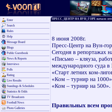
ПРЕСС_ЦЕНТР НА ВУН_ГОРЕ начало летн
Enter
Search
Rules
Help
8 июня 2008г.
Message Board
Пресс-Центр на Вун-гор
Blogs
Сегодня в репортажах н
Public Guestbook
«Письмо – кляуза, рабо
News & Reports
Interviews
международного суда в 
Polls
«Старт летних ком-лиго
Rating
«Ком – турнир на 1000»
Live Results
«Ком – турнир на 500».
Standings & Schedules
Statistics & Odds
TV Broadcasts
Football News
Правильных всем прог
Photo Galleries