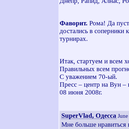
Днепр, Рапид, Алнас, Ро
Фаворит.
Рома! Да пуст
достались в соперники 
турнирах.
Итак, стартуем и всем 
Правильных всем прогно
С уважением 70-ый.
Пресс – центр на Вун – 
08 июня 2008г.
SuperVlad, Одесса
June
Мне больше нравиться к