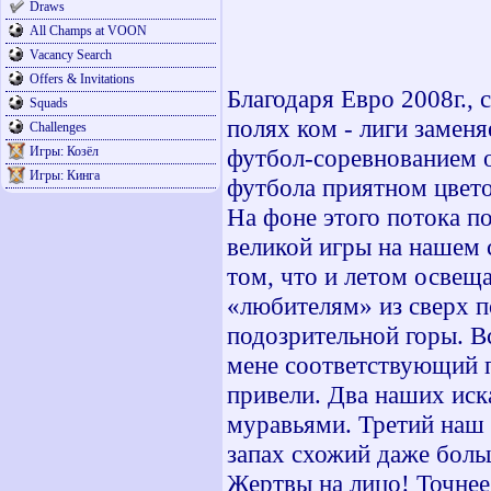
Draws
All Champs at VOON
Vacancy Search
Offers & Invitations
Благодаря Евро 2008г.,
Squads
полях ком - лиги замен
Challenges
Игры: Козёл
футбол-соревнованием 
Игры: Кинга
футбола приятном цвето
На фоне этого потока п
великой игры на нашем 
том, что и летом освещ
«любителям» из сверх п
подозрительной горы. В
мене соответствующий п
привели. Два наших иск
муравьями. Третий наш 
запах схожий даже боль
Жертвы на лицо! Точнее