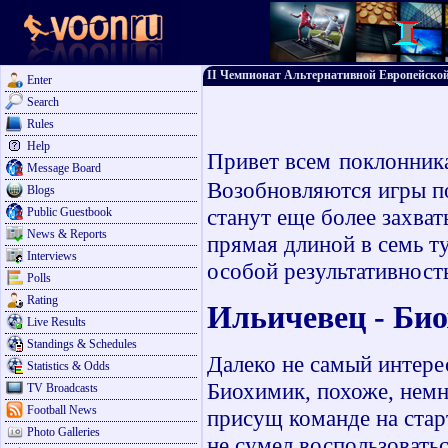
II Чемпионат Альтернативной Европейской
Enter
Search
Rules
Help
Привет всем
поклонник
Message Board
Возобновляются игры по
Blogs
станут еще более захв
Public Guestbook
News & Reports
прямая длиной в семь т
Interviews
особой результативност
Polls
Rating
Ильичевец - 
Live Results
Standings & Schedules
Далеко не самый интерес
Statistics & Odds
Биохимик, похоже, нем
TV Broadcasts
Football News
присущ команде на стар
Photo Galleries
не сумел воспользовать