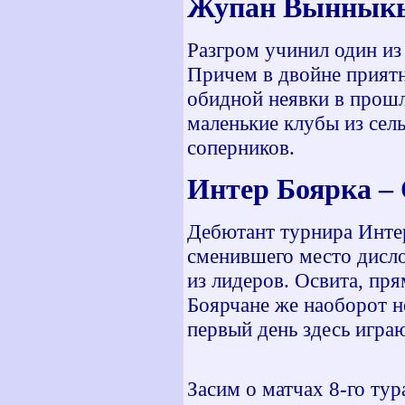
Жупан Вынныкы
Разгром учинил один из
Причем в двойне прият
обидной неявки в прошл
маленькие клубы из сел
соперников.
Интер Боярка –
Дебютант турнира Интер
сменившего место дисло
из лидеров. Освита, пря
Боярчане же наоборот не
первый день здесь играю
Засим о матчах 8-го тур