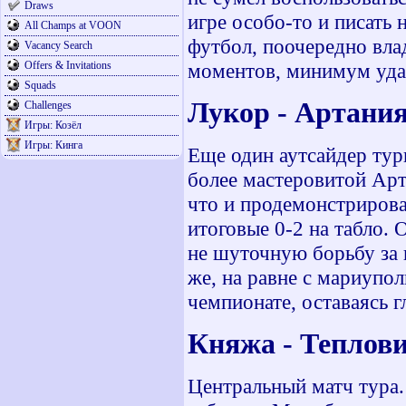
Draws
игре особо-то и писать 
All Champs at VOON
футбол, поочередно вл
Vacancy Search
моментов, минимум уда
Offers & Invitations
Squads
Лукор - Артан
Challenges
Игры: Козёл
Игры: Кинга
Еще один аутсайдер тур
более мастеровитой Арт
что и продемонстрирова
итоговые 0-2 на табло.
не шуточную борьбу за 
же, на равне с мариупол
чемпионате, оставаясь 
Княжа - Теплов
Центральный матч тура.