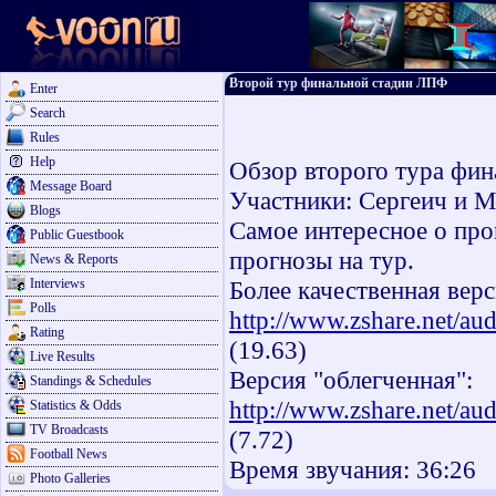
Второй тур финальной стадии ЛПФ
Enter
Search
Rules
Help
Обзор второго тура фи
Message Board
Участники: Сергеич и М
Blogs
Самое интересное о про
Public Guestbook
прогнозы на тур.
News & Reports
Interviews
Более качественная верс
Polls
http://www.zshare.net/a
Rating
(19.63)
Live Results
Версия "облегченная":
Standings & Schedules
http://www.zshare.net/a
Statistics & Odds
TV Broadcasts
(7.72)
Football News
Время звучания: 36:26
Photo Galleries