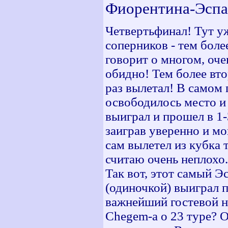
Фиорентина-Эспа
Четвертьфинал! Тут уж
соперников - тем боле
говорит о многом, оче
обидно! Тем более вто
раз вылетал! В самом 
освободилось место и 
выиграл и прошел в 1-
заиграв уверенно и м
сам вылетел из кубка 
считаю очень неплохо.
Так вот, этот самый Э
(одиночкой) выиграл п
важнейший гостевой н
Chegem-а о 23 туре? О