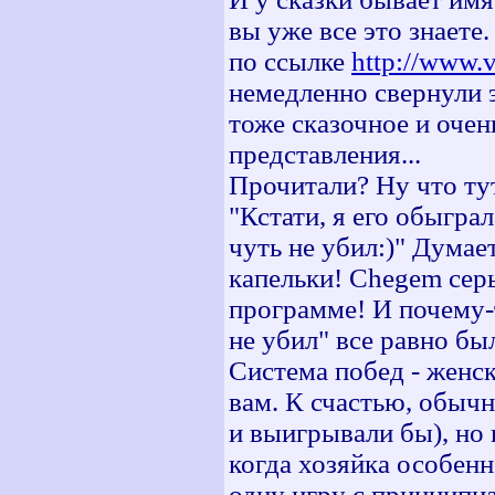
вы уже все это знаете
по ссылке
http://www.v
немедленно свернули э
тоже сказочное и очен
представления...
Прочитали? Ну что ту
"Кстати, я его обыгра
чуть не убил:)" Думае
капельки! Chegem серь
программе! И почему-
не убил" все равно был
Система побед - женск
вам. К счастью, обычн
и выигрывали бы), но 
когда хозяйка особенн
одну игру с принципиа