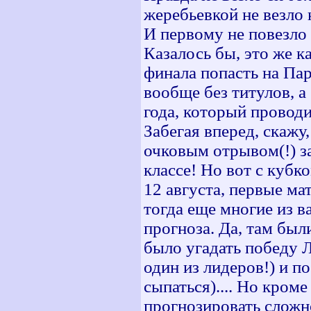
жеребьевкой не везло к
И первому не повезло 
Казалось бы, это же ка
финала попасть на Па
вообще без титулов, 
года, который проводи
Забегая вперед, скажу
очковым отрывом(!) з
классе! Но вот с кубк
12 августа, первые ма
тогда еще многие из в
прогноза. Да, там бы
было угадать победу 
один из лидеров!) и п
сыпаться).... Но кром
прогнозировать сложно