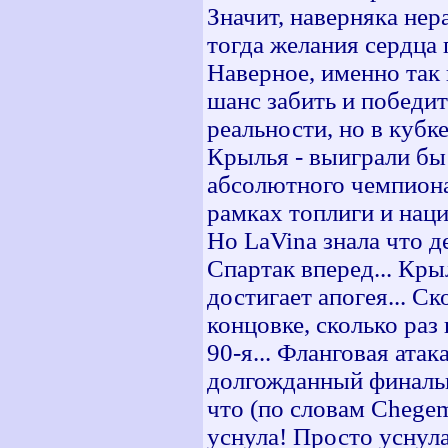
Значит, наверняка нер
тогда желания сердца
Наверное, именно так
шанс забить и победит
реальности, но в кубк
Крылья - выиграли бы 
абсолютного чемпион
рамках топлиги и наци
Но LaVina знала что д
Спартак вперед... Кры
достигает апогея... С
концовке, сколько раз 
90-я... Фланговая атака
долгожданный финальн
что (по словам Chegem
уснула! Просто уснула.