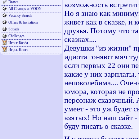
Draws
возможность встретить
All Champs at VOON
Но я знаю как миниму
Vacancy Search
живет как в сказке, и
Offers & Invitations
друзья. Потому что та
Squads
Challenges
сказках....
Игры: Козёл
Девушки "из жизни" п
Игры: Кинга
идиота гоняют мяч туд
если первых 22 они п
какие у них зарплаты,
непоколебима.... Оче
юмора, которая не про
персонаж сказочный. А
умеет - это уж будет 
взятых! Но наш сайт -
буду писать о сказке.
И у сказки бывает имя