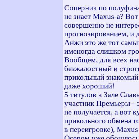
Соперник по полуфинал
не знает Maxus-а? Вот
совершенно не интере
прогнозированием, и д
Анжи это же тот самый
именогда слишком гро
Вообщем, для всех нас
безжалостный и строги
прикольный знакомый и
даже хороший!
5 титулов в Зале Сла
участник Премьеры - 
не получается, а вот 
прикольного обмена г
в переигровке), Maxus
Осером уже обошлось 