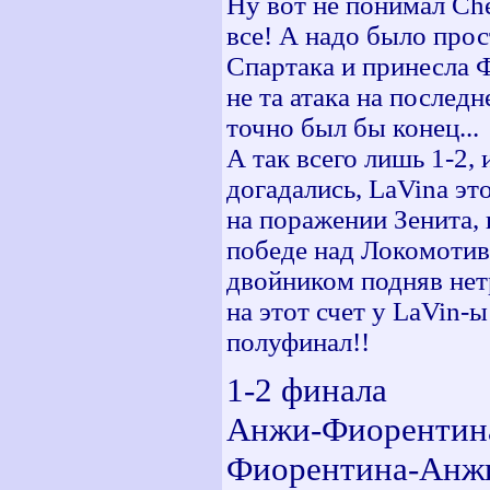
Ну вот не понимал Che
все! А надо было прос
Спартака и принесла 
не та атака на последн
точно был бы конец...
А так всего лишь 1-2,
догадались, LaVina эт
на поражении Зенита, 
победе над Локомотив
двойником подняв не
на этот счет у LaVin-
полуфинал!!
1-2 финала
Анжи-Фиорентина
Фиорентина-Анжи