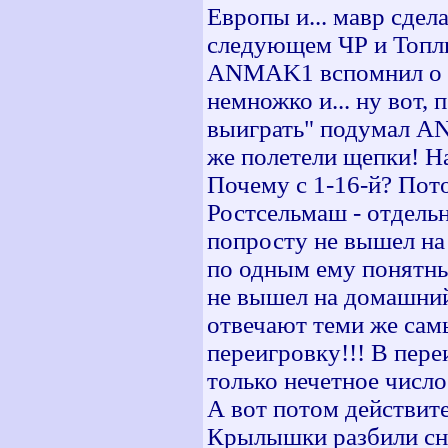
Европы и... мавр сдел
следующем ЧР и Топли
ANMAK1 вспомнил о ку
немножко и... ну вот,
выиграть" подумал AN
же полетели щепки! Н
Почему с 1-16-й? Пот
Ростсельмаш - отдельн
попросту не вышел н
по одным ему понятны
не вышел на домашний 
отвечают теми же сам
переигровку!!! В пере
только нечетное числ
А вот потом действит
Крылышки разбили снач