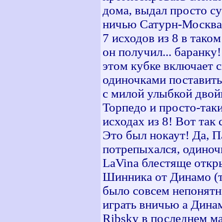
дома, выдал просто су
ничью Сатурн-Москва,
7 исходов из 8 в тако
он получил... баранку!
этом кубке включает 
одиночками поставить
с милой улыбкой двой
Торпедо и просто-таки
исходах из 8! Вот так 
Это был нокаут! Да, П
потрепыхался, одиноч
LaVina блестяще откр
Шинника от Динамо (то
было совсем непонятн
играть вничью а Динамо
Ribsky в последнем м