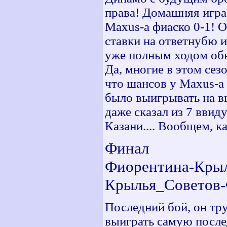
права! Домашняя игра
Maxus-а фиаско 0-1! 
ставки на ответнубю и
уже полным ходом обы
Да, многие в этом сезо
что шансов у Maxus-а 
было выигрывать на вы
даже сказал из 7 вви
Казани.... Вообщем, ка
Финал
Фиорентина-Крыл
Крылья_Советов-
Последний бой, он тру
выиграть самую послед