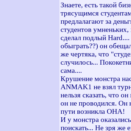
Знаете, есть такой би
трясущимся студентам
предлалагают за день
студентов умненьких, 
сделал подлый Hard....
обыграть??) он обещал
же чертяка, что "студе
случилось... Пококетн
сама....
Крушение монстра нас
ANMAK1 не взял турни
нельзя сказать, что о
он не проводился. Он 
пути возникла ОНА!
И у монстра оказалис
поискать... Не зря же