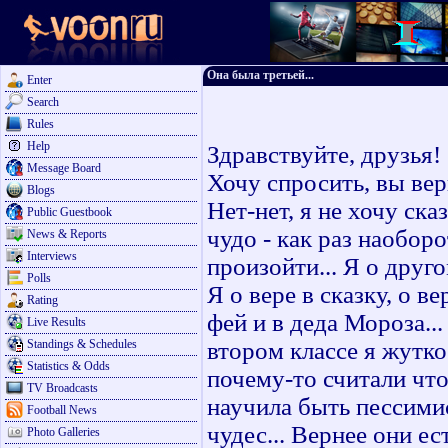
Она была третьей...
Enter
Search
Rules
Help
Здравствуйте, друзья!
Message Board
Хочу спросить, вы вер
Blogs
Нет-нет, я не хочу ск
Public Guestbook
чудо - как раз наоборо
News & Reports
Interviews
произойти... Я о друго
Polls
Я о вере в сказку, о 
Rating
фей и в деда Мороза...
Live Results
Standings & Schedules
втором классе я жутк
Statistics & Odds
почему-то считали что
TV Broadcasts
научила быть пессимис
Football News
чудес... Вернее они ест
Photo Galleries