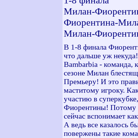
1-8 финала
Милан-Фиорентин
Фиорентина-Мила
Милан-Фиорентина
В 1-8 финала Фиоренти
что дальше уж некуда
Bambarbia - команда, 
сезоне Милан блестя
Премьеру! И это прави
маститому игроку. Ка
участию в суперкубке,
Фиорентины! Потому к
сейчас вспонимает ка
А ведь все казалось б
повержены такие кома