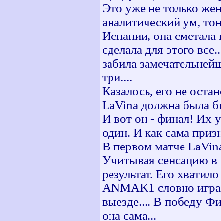
Это уже не только жен
аналитический ум, то
Испании, она сметала 
сделала для этого все.
забила замечательней
три....
Казалось, его не остан
LaVina должна была бы
И вот он - финал! Их у
один. И как сама призна
В первом матче LaVina
Учитывая сенсацию в С
результат. Его хватил
ANMAK1 словно играюч
выезде.... В победу Ф
она сама...