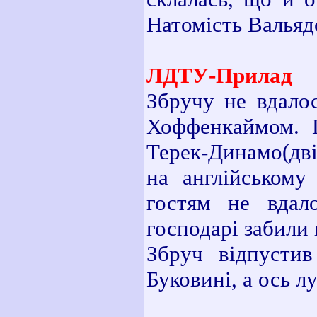
Натомість Вальяд
ЛДТУ-Прилад 
Збручу не вдалос
Хоффенкаймом. Г
Терек-Динамо(дв
на англійському
гостям не вда
господарі забили 
Збруч відпустив
Буковині, а ось 