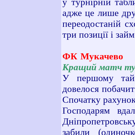
у турнірній табл
адже це лише дру
переодостаній сх
три позиції і зай
ФК Мукачево
Кращий матч ту
У першому тайм
довелося побачити
Спочатку рахунок 
Господарям вдал
Дніпропетровськ
забили (одиноч