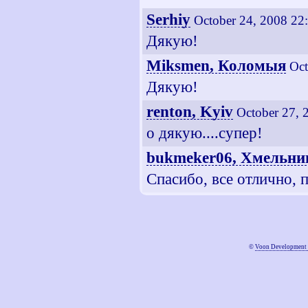
Serhiy
October 24, 2008 22
Дякую!
Miksmen, Коломыя
Oct
Дякую!
renton, Kyiv
October 27, 
о дякую....супер!
bukmeker06, Хмельни
Спасибо, все отлично, 
©
Voon Development