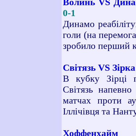
Волинь VS Динам
0-1
Динамо реабіліту
голи (на перемога
зробило перший 
Світязь VS Зірка
В кубку Зірці 
Світязь напевно
матчах проти ау
Іллічівця та Нант
Хоффенхайм VS 