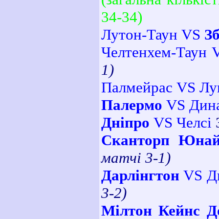
34-34)
Лутон-Таун VS
З
Челтенхем-Таун 
1)
Палмейрас VS Лу
Палермо
VS Дина
Дніпро
VS Челсі
Сканторп Юна
матчі 3-1)
Дарлінгтон
VS Д
3-2)
Мілтон Кейнс Д