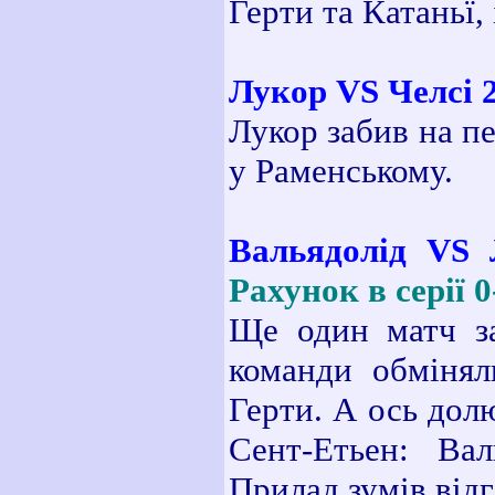
Герти та Катаньї,
Лукор VS Челсі 2 
Лукор забив на пе
у Раменському.
Вальядолід VS Л
Рахунок в серії 0
Ще один матч за
команди обмінял
Герти. А ось дол
Сент-Етьен: Вал
Прилад зумів від