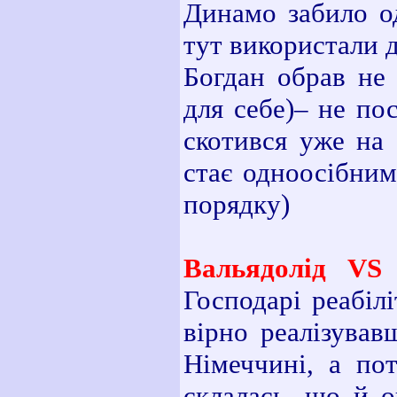
Динамо забило од
тут використали д
Богдан обрав не 
для себе)– не по
скотився уже на
стає одноосібним
порядку)
Вальядолід VS 
Господарі реабіл
вірно реалізував
Німеччині, а пот
склалась, що й о