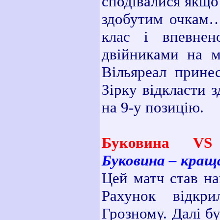
сподівалися якщо 
здобутим очкам… 
клас і впевнен
двійниками на м
Вільяреал прине
Зірку відкласти 
на 9-у позицію.
Буковина VS 
Буковина – кращ
Цей матч став на
Рахунок відкр
Грозному. Далі б