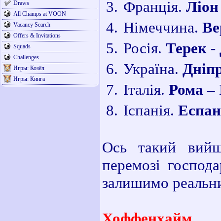
Франція.
Ліон
Draws
All Champs at VOON
Німеччина.
Ве
Vacancy Search
Offers & Invitations
Росія.
Терек -
Squads
Challenges
Україна.
Дніпр
Игры: Козёл
Игры: Кинга
Італія.
Рома – 
Іспанія.
Еспан
Ось такий вийш
перемозі господа
залишимо реальни
Хоффенхайм 