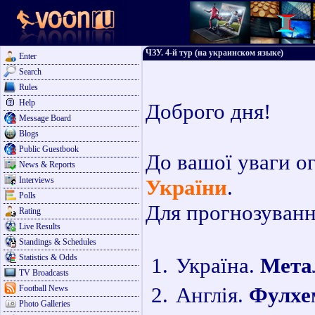
ЧЗУ. 4-й тур (на украинском языке)
Enter
Search
Rules
Help
Доброго дня!
Message Board
Blogs
Public Guestbook
До вашої уваги о
News & Reports
Interviews
України
.
Polls
Для прогнозуванн
Rating
Live Results
Standings & Schedules
Statistics & Odds
Україна.
Метал
TV Broadcasts
Англія.
Фулхе
Football News
Photo Galleries