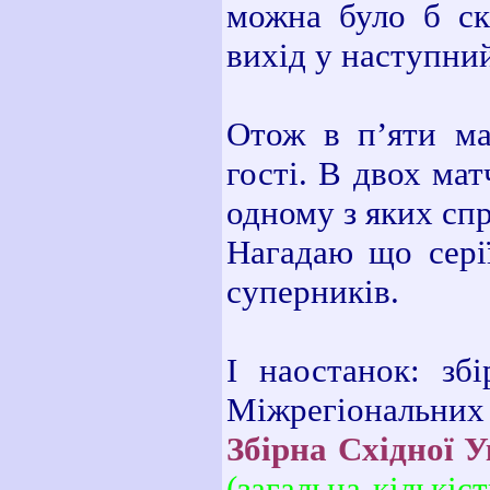
можна було б ск
вихід у наступни
Отож в п’яти ма
гості. В двох ма
одному з яких сп
Нагадаю що сері
суперників.
І наостанок: зб
Міжрегіональних
Збірна Східної У
(загальна кількіс