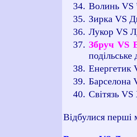
Волинь VS 
Зирка VS Д
Лукор
VS Л
Збруч VS 
подільське 
Енергетик 
Барселона 
Світязь VS
Відбулися перші 