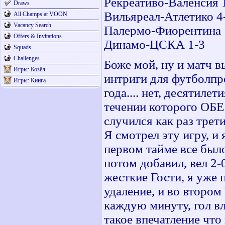
Рекреативо-Валенсия 
Draws
Вильяреал-Атлетико 4
All Champs at VOON
Vacancy Search
Палермо-Фиорентина 
Offers & Invitations
Динамо-ЦСКА 1-3
Squads
Challenges
Боже мой, ну и матч в
Игры: Козёл
интриги для футболпр
Игры: Кинга
года.... нет, десятиле
течении которого ОБЕ
случился как раз трет
Я смотрел эту игру, и
первом тайме все было
потом добавил, вел 2-
жесткие Гости, я уже 
удаление, и во второ
каждую минуту, гол вл
такое впечатление что 