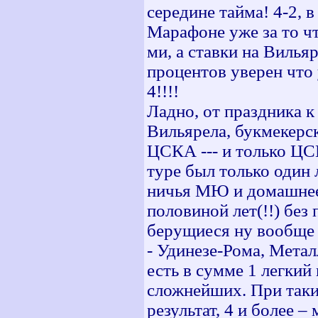
середине тайма! 4-2, 
Марафоне уже за то чт
ми, а ставки на Вилья
процентов уверен что 
4!!!!
Ладно, от праздника к
Вильярела, букмекерс
ЦСКА --- и только ЦС
туре был только один 
ничья МЮ и домашнее 
половиной лет(!!) бе
берущиеся ну вообще 
- Удинезе-Рома, Мета
есть в сумме 1 легкий 
сложнейших. При таки
результат, 4 и более – 