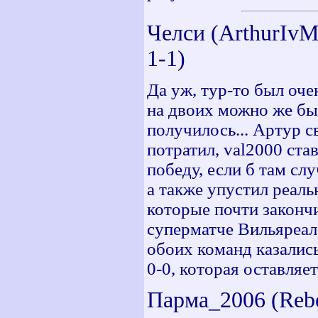
Челси (ArthurIvMa
1-1)
Да уж, тур-то был оч
на двоих можно же бы
получилось... Артур с
потратил, val2000 ста
победу, если б там сл
а также упустил реал
которые почти закончи
суперматче Вильяреал
обоих команд казались
0-0, которая оставляе
Парма_2006 (Rebe