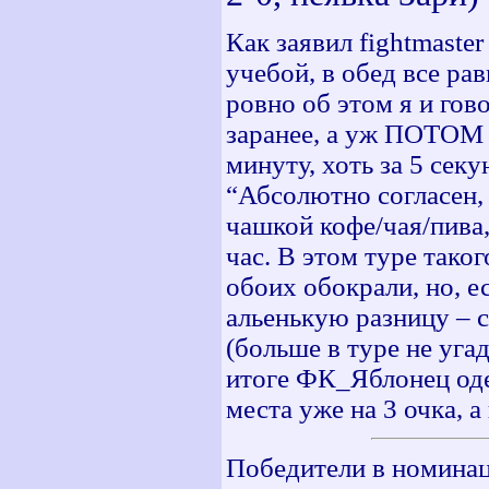
Как заявил fightmaste
учебой, в обед все рав
ровно об этом я и гов
заранее, а уж ПОТОМ м
минуту, хоть за 5 секу
“Абсолютно согласен, 
чашкой кофе/чая/пива,
час. В этом туре тако
обоих обокрали, но, е
альенькую разницу – с
(больше в туре не угада
итоге ФК_Яблонец оде
места уже на 3 очка, 
Победители в номинац