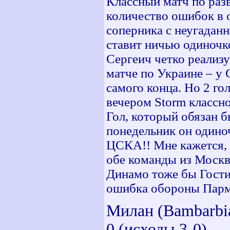
Классный матч по разв
количество ошибок в 
соперника с неугаданн
ставит ничью одиночко
Сергеич четко реализу
матче по Украине – у 
самого конца. Но 2 гол
вечером Storm классно
Гол, который обязан б
понедельник он одино
ЦСКА!! Мне кажется, 
обе команды из Москв
Динамо тоже бы Гости
ошибка обороны Пармы
Милан (Bambarbia
0 (исходы 3-0)