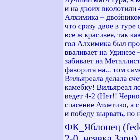
и на двоих вколотили 
Алхимика – двойником
что сразу двое в туре
все ж красивее, так к
гол Алхимика был прос
вваливает на Удинезе 
забивает на Металлист
фаворита на... том са
Вильяреала делала сче
камебку! Вильяреал ле
ведет 4-2 (Нет!! Черно
спасение Атлетико, а 
и победу вырвать, но 
ФК_Яблонец (feder
2-0, неявка Зари)