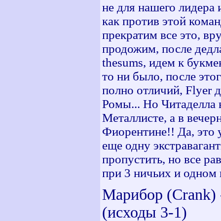
не для нашего лидера
как против этой кома
прекратим все это, вр
продожим, после дедл
thesums, идем к букм
то ни было, после этог
полно отличий, Flyer 
Ромы... Но Читаделла 
Металлисте, а в вечер
Фиорентине!! Да, это
еще одну экстраваган
пропустить, но все ра
при 3 ничьих и одном
Марибор (Crank)
(исходы 3-1)