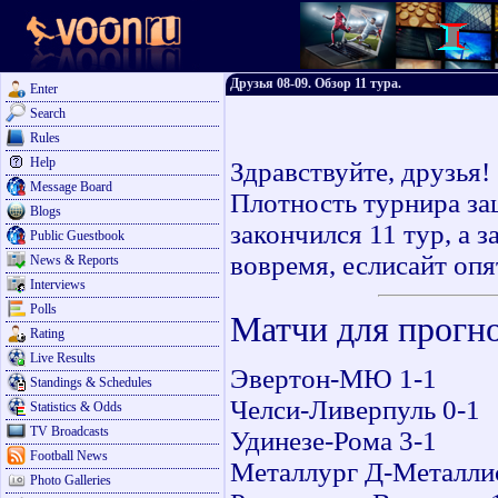
Друзья 08-09. Обзор 11 тура.
Enter
Search
Rules
Help
Здравствуйте, друзья!
Message Board
Плотность турнира заш
Blogs
закончился 11 тур, а з
Public Guestbook
вовремя, еслисайт опя
News & Reports
Interviews
Polls
Матчи для прогно
Rating
Live Results
Эвертон-МЮ 1-1
Standings & Schedules
Челси-Ливерпуль 0-1
Statistics & Odds
TV Broadcasts
Удинезе-Рома 3-1
Football News
Металлург Д-Металлис
Photo Galleries