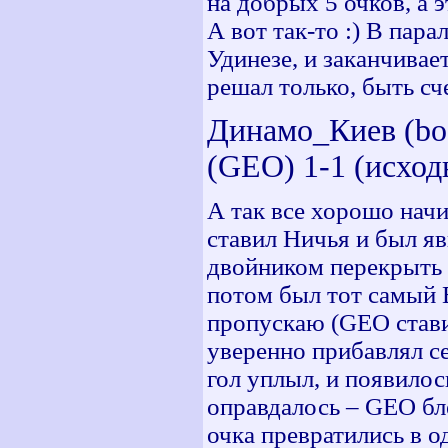
на добрых 5 очков, а 
А вот так-то :) В пар
Удинезе, и заканчивае
решал только, быть сче
Динамо_Киев (bo
(GEO) 1-1 (исход
А так все хорошо начи
ставил Ничья и был яв
двойником перекрыть 
потом был тот самый В
пропускаю (GEO ставил
уверенно прибавлял себ
гол уплыл, и появило
оправдалось – GEO бл
очка превратились в од