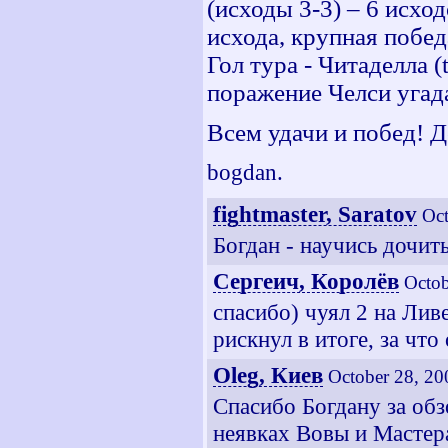
(исходы 3-3) – 6 исход
исхода, крупная побед
Гол тура - Читаделла (
поражение Челси угад
Всем удачи и побед! Д
bogdan.
fightmaster, Saratov
Oct
Богдан - научись дочиты
Сергеич, Королёв
Octob
спасибо) чуял 2 на Лив
рискнул в итоге, за что
Oleg, Киев
October 28, 20
Спасибо Богдану за обз
неявках Вовы и Мастер