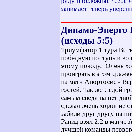
ряду и осложняет себе ж
занимает теперь уверенн
Динамо-Энерго В
(исходы 5:5
)
Триумфатор 1 тура Вите
победную поступь и во 
этому поводу. Очень хо
проиграть в этом сраже
на матч Анортосис - Вер
гостей. Так же Седой г
самым сведя на нет двой
сделал очень хорошие с
забили друг другу на ни
Рапид взял 2:2 в матче
лучшей команды первого