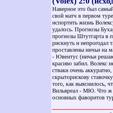
(Volex) 2:0 (исхо
Наверное это был самый
свой матч в первом тур
испортить жизнь Волексу
удалось. Прогнозы Буха
прогнозы Штутгарта в 
рискнуть и непрогодал 
проставлены ничьи на м
- Ювентус (ничьи решают
красиво забил. Волекс 
стваки очень аккуратно
скрыторискову ставочку
того, как выяснилось, ч
Вильяреал - МЮ. Что ж 
основных фаворитов тур