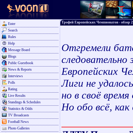
Трофей Европейских Чемпионатов - обзор 2 
Enter
Search
Rules
Help
Отгремели бата
Message Board
следовательно 
Blogs
Public Guestbook
Европейских Ч
News & Reports
Interviews
Лиги не удалос
Polls
Rating
но в своё время
Live Results
Standings & Schedules
Но обо всё, как 
Statistics & Odds
TV Broadcasts
Football News
Photo Galleries