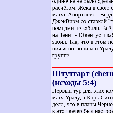
одиночке не было сдела
расчётом. Жека в свою 
матче Анортосис - Верде
ДжекВирм со ставкой "го
немцами не забили. Всё
на Зенит - Ювентус и з
забил. Так, что в этом 
ничья позволила и Урал
группе.
Штутгарт (cherno
(исходы 5:4)
Первый тур для этих ко
матч Уралу, а Корк Сит
дело, что в планы Черн
в этот вечер был настро