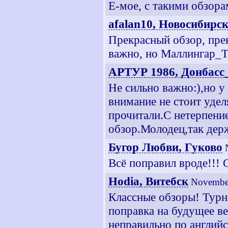
Е-мое, с такими обзора
afalan10, Новосибирс
Прекрасный обзор, пре
важно, но Маллингар_Та
АРТУР 1986, Донбасс
Не сильно важно:),но 
внимание не стоит уде
прочитали.С нетерпен
обзор.Молодец,так дер
Бугор Любви, Гуково
Всё поправил вроде!!! С
Hodia, Витебск
November
Классные обзоры! Турн
поправка на будущее ве
неправильно по английс