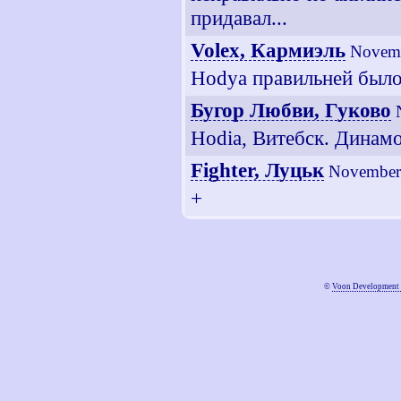
придавал...
Volex, Кармиэль
Novemb
Hodya правильней было
Бугор Любви, Гуково
Hodia, Витебск. Динамо
Fighter, Луцьк
November 
+
©
Voon Development