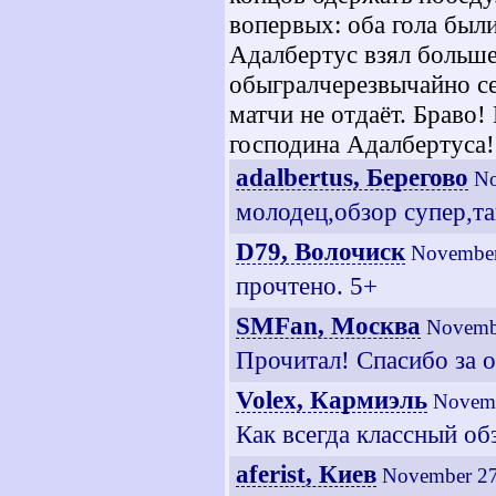
вопервых: оба гола был
Адалбертус взял больше
обыгралчерезвычайно се
матчи не отдаёт. Браво
господина Адалбертуса!
adalbertus, Берегово
No
молодец,обзор супер,та
D79, Волочиск
November
прочтено. 5+
SMFan, Москва
Novembe
Прочитал! Спасибо за о
Volex, Кармиэль
Novemb
Как всегда классный об
aferist, Киев
November 27