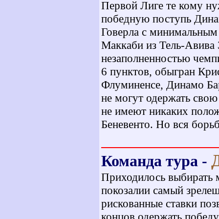
Первой Лиге те кому ну
победную поступь Динам
Говерла с минимальным 
Маккаби из Тель-Авива 3
незаполненностью чемпи
6 пунктов, обыгран Кри
Флуминенсе, Динамо Бар
не могут одержать свою
не имеют никаких поло
Беневенто. Но вся борьб
Команда тура -
Приходилось выбирать 
покозалии самый зрелещ
рискованные ставки поз
концов одержать победу