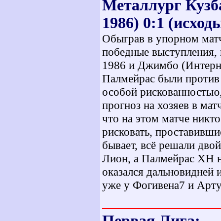
Металлург Кузба
1986) 0:1 (исходы
Обыграв в упорном мат
победные выступления, 
1986 и Джимбо (Интерна
Палмейрас были против 
особой рискованностью, 
прогноз на хозяев в мат
что на этом матче никто
рисковать, проставивши
бывает, всё решали дво
Лион, а Палмейрас ХН н
оказался дальновидней и
уже у Фогивена7 и Арту
Первая Лига: