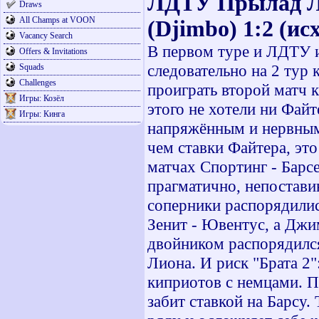
ЛДТУ Прылад Лу
Draws
All Champs at VOON
(Djimbo) 1:2 (ис
Vacancy Search
В первом туре и ЛДТУ 
Offers & Invitations
следовательно на 2 тур 
Squads
Challenges
проиграть второй матч к
Игры: Козёл
этого не хотели ни Фай
Игры: Кинга
напряжённым и нервным
чем ставки Файтера, эт
матчах Спортинг - Барс
прагматично, непостави
соперники распорядили
Зенит - Ювентус, а Джи
двойником распорядился
Лиона. И риск "Брата 2"
киприотов с немцами. П
забит ставкой на Барсу