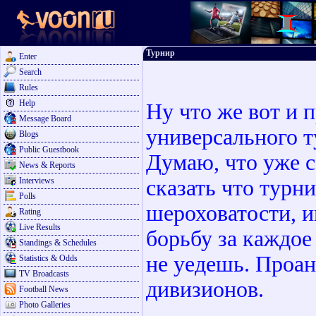
Турнир
Enter
Search
Rules
Help
Ну что же вот и 
Message Board
универсального 
Blogs
Public Guestbook
Думаю, что уже с
News & Reports
Interviews
сказать что турн
Polls
шероховатости, 
Rating
Live Results
борьбу за каждое 
Standings & Schedules
не уедешь. Проа
Statistics & Odds
TV Broadcasts
дивизионов.
Football News
Photo Galleries