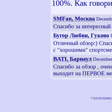
100%. Как говори
SMFan, Москва
Decembe
Спасибо за интересный
Бугор Любви, Гуково
Отличный обзор:) Спаси
с "хорошими" спортсме
BATI, Барнаул
December
Спасибо за обзор , оче
выходит на ПЕРВОЕ мест
©
Voon Development