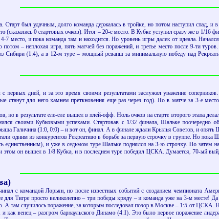
на. Старт был удачным, долго команда держалась в тройке, но потом наступил спад, и 
сто (сказались 0 стартовых очков). Итог – 20-е место. В Кубке уступил сразу же в 1/16 фи
4-7 место, и пока команда там и находится. Но уровень игры далек от идеала. Начался
потом – неплохая игра, пять матчей без поражений, и третье место после 9-ти туров
з Сибири (1:4), а в 12-м туре – мощный реванш за минимальную победу над Рекреатив
 с первых дней, и за это время своими результатами заслужил уважение соперников
е станут для него камнем преткновения еще раз через год). Но в матче за 3-е мес
в, но в результате еле-еле вышел в плей-офф. Ноль очков на старте второго этапа дела
ился своими Кубковыми успехами. Стартовав с 1/32 финала, Шальке поочередно обыг
ша Галичина (1:0, 0:0) – и вот он, финал. А в финале ждали Крылья Советов, и опять 
тали одним из конкурентов Рекреативо в борьбе за первую строчку в группе. Но пока
сь единственным), и уже в седьмом туре Шальке поднялся на 3-ю строчку. Но затем н
 этом он вышел в 1/8 Кубка, и в последнем туре победил ЦСКА. Думается, 70-ый выйд
ва)
ачинал с командой Лорьян, но после известных событий с созданием чемпионата Амери
се для Тигре просто великолепно – три победы кряду – и команда уже на 3-м месте! Да
. А там случилось поражение, за которым последовал позор в Москве – 1:5 от ЦСКА. Нея
, и как венец – разгром барнаульского Динамо (4:1). Это было первое поражение лидер