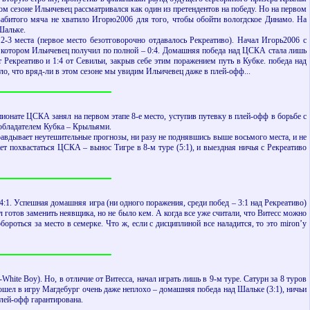
м сезоне Ильичевец рассматривался как один из претендентов на победу. Но на первом
 забитого мяча не хватило Игорю2006 для того, чтобы обойти вологдское Динамо. На
Шальке.
2-3 места (первое место безотговорочно отдавалось Рекреативо). Начал Игорь2006 с
в котором Ильичевец получил по полной – 0:4. Домашняя победа над ЦСКА стала лишь
Рекреативо и 1:4 от Севильи, закрыв себе этим поражением путь в Кубке. победа над
о, что вряд-ли в этом сезоне мы увидим Ильичевец даже в плей-офф...
ионате ЦСКА занял на первом этапе 8-е место, уступив путевку в плей-офф в борьбе с
 обладателем Кубка – Крыльями.
равдывает неутешительные прогнозы, ни разу не поднявшись выше восьмого места, и не
т похвастаться ЦСКА – вынос Тигре в 8-м туре (5:1), и выездная ничья с Рекреативо
4:1. Успешная домашняя игра (ни одного поражения, среди побед – 3:1 над Рекреативо)
ыл готов заменить неявщика, но не было кем. А когда все уже считали, что Витесс можно
ороться за место в семерке. Что ж, если с дисциплиной все наладится, то это miron’y
ite Boy). Но, в отличие от Витесса, начал играть лишь в 9-м туре. Сатурн за 8 туров
вошел в игру Магдебург очень даже неплохо – домашняя победа над Шальке (3:1), ничьи
плей-офф гарантирована.