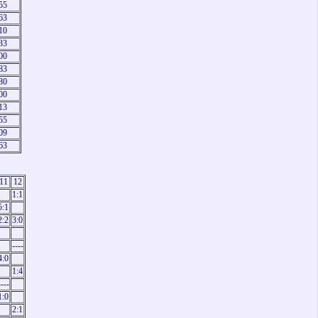
55
63
10
33
00
83
80
00
13
55
09
63
11
12
1:1
5:1
2:2
3:0
----
4:0
1:4
----
1:0
2:1