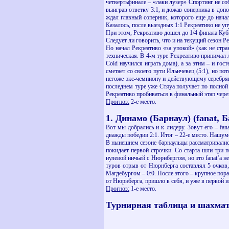
четвертьфинале – «лаки лузер» Спортинг не со
выиграв ответку 3:1, и дожав соперника в доп
ждал главный соперник, которого еще до нача
Казалось, после выездных 1:1 Рекреативо не уп
При этом, Рекреативо дошел до 1/4 финала Куб
Следует ли говорить, что и на текущий сезон Р
Но начал Рекреативо «за упокой» (как не стр
техническая. В 4-м туре Рекреативо принимал л
Cold научился играть дома), а за этим – и гос
сметает со своего пути Ильичевец (5:1), но по
негоже экс-чемпиону и действующему серебрян
последнем туре уже Стяуа получает по полной 
Рекреативо пробиваться в финальный этап чере
Прогноз:
2-е место.
1. Динамо (Барнаул) (fanat, 
Вот мы добрались и к лидеру. Зовут его – fan
дважды победив 2:1. Итог – 22-е место. Нашум
В нынешнем сезоне барнаульцы рассматривались
покидает первой строчки. Со старта шли три п
нулевой ничьей с Нюрнбергом, но это fanat’a 
туров отрыв от Нюрнберга составлял 5 очков,
Магдебургом – 0:0. После этого – крупное пора
от Нюрнберга, пришло в себя, и уже в первой и
Прогноз:
1-е место.
Турнирная таблица и шахмат