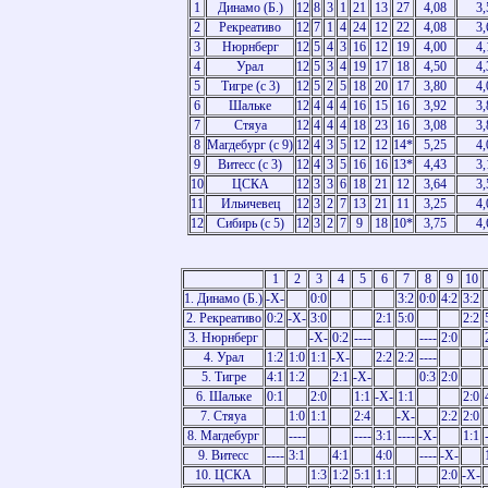
1
Динамо (Б.)
12
8
3
1
21
13
27
4,08
3,
2
Рекреативо
12
7
1
4
24
12
22
4,08
3,
3
Нюрнберг
12
5
4
3
16
12
19
4,00
4,
4
Урал
12
5
3
4
19
17
18
4,50
4,
5
Тигре (c 3)
12
5
2
5
18
20
17
3,80
4,
6
Шальке
12
4
4
4
16
15
16
3,92
3,
7
Стяуа
12
4
4
4
18
23
16
3,08
3,
8
Магдебург (с 9)
12
4
3
5
12
12
14*
5,25
4,
9
Витесс (с 3)
12
4
3
5
16
16
13*
4,43
3,
10
ЦСКА
12
3
3
6
18
21
12
3,64
3,
11
Ильичевец
12
3
2
7
13
21
11
3,25
4,
12
Сибирь (с 5)
12
3
2
7
9
18
10*
3,75
4,
1
2
3
4
5
6
7
8
9
10
1. Динамо (Б.)
-X-
0:0
3:2
0:0
4:2
3:2
2. Рекреативо
0:2
-X-
3:0
2:1
5:0
2:2
3. Нюрнберг
-X-
0:2
----
----
2:0
4. Урал
1:2
1:0
1:1
-X-
2:2
2:2
----
5. Тигре
4:1
1:2
2:1
-X-
0:3
2:0
6. Шальке
0:1
2:0
1:1
-X-
1:1
2:0
7. Стяуа
1:0
1:1
2:4
-X-
2:2
2:0
8. Магдебург
----
----
3:1
----
-X-
1:1
9. Витесс
----
3:1
4:1
4:0
----
-X-
10. ЦСКА
1:3
1:2
5:1
1:1
2:0
-X-