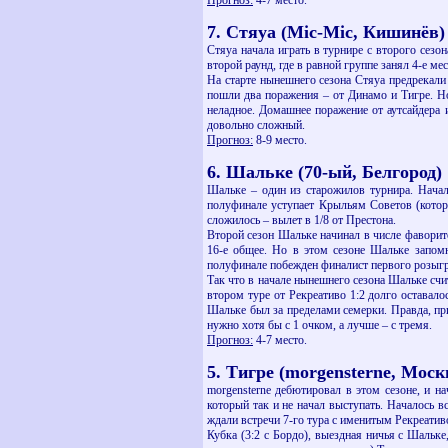
Прогноз:
4-7 место.
7. Стяуа (Mic-Mic, Кишинёв)
Стяуа начала играть в турнире с второго сезо
второй раунд, где в равной группе занял 4-е ме
На старте нынешнего сезона Стяуа предрекали 
пошли два поражения – от Динамо и Тигре. Но 
неладное. Домашнее поражение от аутсайдера и
довольно сложный.
Прогноз:
8-9 место.
6. Шальке (70-ый, Белгород)
Шальке – один из старожилов турнира. Начал
полуфинале уступает Крыльям Советов (которы
сложилось – вылет в 1/8 от Престона.
Второй сезон Шальке начинал в числе фаворито
16-е общее. Но в этом сезоне Шальке запомн
полуфинале побежден финалист первого розыгры
Так что в начале нынешнего сезона Шальке счи
втором туре от Рекреативо 1:2 долго оставало
Шальке был за пределами семерки. Правда, при
нужно хотя бы с 1 очком, а лучше – с тремя.
Прогноз:
4-7 место.
5. Тигре (morgensterne, Моск
morgensterne дебютировал в этом сезоне, и н
который так и не начал выступать. Началось в
ждали встречи 7-го тура с именитым Рекреативо
Кубка (3:2 с Бордо), выездная ничья с Шальке