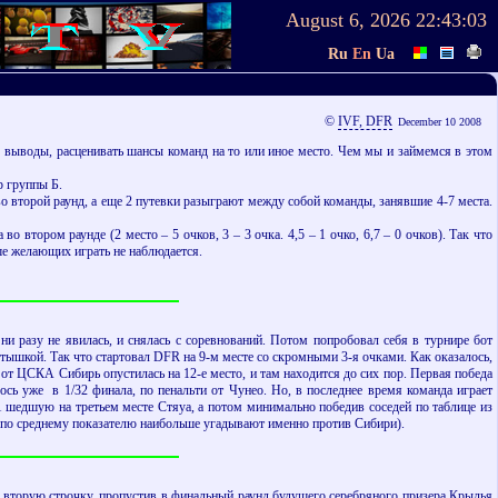
August 6, 2026
22:43:03
Ru
En
Ua
©
IVF, DFR
December 10 2008
е выводы, расценивать шансы команд на то или иное место. Чем мы и займемся в этом
р группы Б.
о второй раунд, а еще 2 путевки разыграют между собой команды, занявшие 4-7 места.
тором раунде (2 место – 5 очков, 3 – 3 очка. 4,5 – 1 очко, 6,7 – 0 очков). Так что
ьше желающих играть не наблюдается.
 ни разу не явилась, и снялась с соревнований. Потом попробовал себя в турнире бот
стышкой. Так что стартовал DFR на 9-м месте со скромными 3-я очками. Как оказалось,
от ЦСКА Сибирь опустилась на 12-е место, и там находится до сих пор. Первая победа
ось уже в 1/32 финала, по пенальти от Чунео. Но, в последнее время команда играет
1 шедшую на третьем месте Стяуа, а потом минимально победив соседей по таблице из
ь (по среднему показателю наибольше угадывают именно против Сибири).
нял вторую строчку, пропустив в финальный раунд будущего серебряного призера Крылья