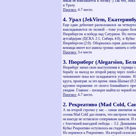
никак не вписывается в логику :) Так что, пок
и Уралу.
Прогноз:
4-7 место.
4. Урал (JekVirm, Екатеринб
Еще один дебютант расположился на четвертом
выкладываются по полной – тоже угадано боль
Нюрнбергом и победа над Сатурном. Но потом и
аутсайдерам (ЦСКА 2:1, Сибирь 4:0), в Кубке 
Нюрнбергом (2:0). Оборвалась серия довольно 
команда имеет все шансы громко заявить о себе 
Прогноз:
3-е место
3. Нюрнберг (Alegarsion, Бе
Нюрнберг начал свои выступления в турнире со
борьбу за выход во второй раунд через плей-
чемпионате пока все складывается успешно. Н
круга, проиграв за это время лишь Шальке (0:2
крупное поражение от своего ближайшего прес
увидим. Главное – поскорее выйти из черной п
Прогноз:
4-7 место.
2. Рекреативо (Mad Cold, Са
А на второй строчке у нас – самая именитая 
сезона Mad Cold дал понять, что настроен толь
на выезде не оставляло соперникам шансов. И 
с блестяшей выездной победы – 3:2. Домашняя 
Кубке Рекреативо оступилось на стадии 1/8 фи
Но вернемся к Рекреативо. На второй сезон ис