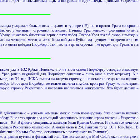
шихся встреч – очень сложный, ведь на morgensterne ждут выезды к Динамо, Рекреативо
манда угадывает больше всех в целом в турнире (!!!), но и против Урала соперники
 Так что у команды – огромный потенциал. Начинал Урал неплохо – домашние ничья с
ралу, и началась блестящая серия с пяти побед. Сперва Урал взял 6 очков с выезда к
ялась на четвертое место, а затем была победа в Кубке над идущим в то время вторым
 и опять победил Нюрнберг. Так что, четвертая строчка – не предел для Урала, и эта
и вылет уже в 1/32 Кубка. Понятно, что и в этом сезоне Нюрнбергу отводили максимум
л Урал (очень неудобный для Нюрнберга соперник – лишь очко в трех встречах). А в
выездных 3:1 над ЦСКА вышел на вторую строчку, и не оставлял ее до конца первого
ноября. В тот день Нюрнберг не только вылетел с Кубка, проиграв Уралу, но и потерпел
торую строчку Рекреативо, и позволив наблизиться конкурентам. Что будет дальше –
. И действительно – успехам команды можно лишь позавидовать. Уже с начала первого
обеду. Еще с тех времен за командой закрепилось название «гроза хозяев» - Рекреативо
нсов – 0:3. В финале соперником испанцев были Крылья Советов. И вновь все началось
сделала Рекреативо чемпионом. А могло быть и 2:4, выиграй тогда КС в Топ-Лиге... В
ыбил еще и Крылья Советов, оступившись в полуфинале на Галичине).
е, и прямая путевка в финальный этап. Там все могло для Mad Cold’a окончиться уже в