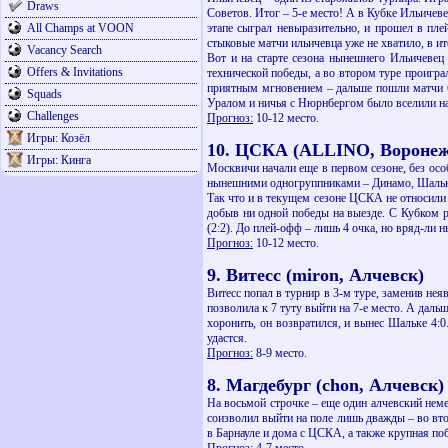
Draws
Советов. Итог – 5-е место! А в Кубке Ильичев
All Champs at VOON
этапе сыграл невыразительно, и прошел в пле
стыковые матчи ильичевца уже не хватило, в и
Vacancy Search
Вот и на старте сезона нынешнего Ильичевец 
Offers & Invitations
технической победы, а во втором туре проигр
приятным мгновением – дальше пошли матчи бе
Squads
Уралом и ничья с Нюрнбергом было вселили над
Challenges
Прогноз:
10-12 место.
Игры: Козёл
10. ЦСКА (ALLINO, Воронеж
Игры: Кинга
Москвичи начали еще в первом сезоне, без осо
нынешними одногруппниками – Динамо, Шальке 
Так что и в текущем сезоне ЦСКА не относили 
добыв ни одной победы на выезде. С Кубком р
(2:2). До плей-офф – лишь 4 очка, но вряд-ли
Прогноз:
10-12 место.
9. Витесс (miron, Алчевск)
Витесс попал в турнир в 3-м туре, заменив не
позволила к 7 туту выйти на 7-е место. А даль
хоронить, он возвратился, и вынес Шальке 4:0.
удастся.
Прогноз:
8-9 место.
8. Магдебург (chon, Алчевск)
На восьмой строчке – еще один алчевский неме
соизволил выйти на поле лишь дважды – во вто
в Барнауле и дома с ЦСКА, а также крупная побе