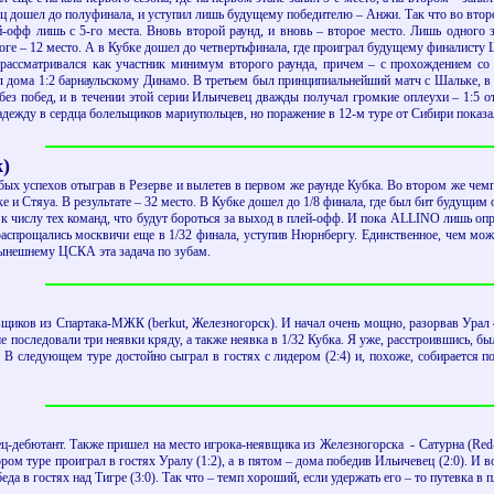
ец дошел до полуфинала, и уступил лишь будущему победителю – Анжи. Так что во второ
й-офф лишь с 5-го места. Вновь второй раунд, и вновь – второе место. Лишь одного
тоге – 12 место. А в Кубке дошел до четвертьфинала, где проиграл будущему финалисту 
рассматривался как участник минимум второго раунда, причем – с прохождением со 
ал дома 1:2 барнаульскому Динамо. В третьем был принципиальнейший матч с Шальке, 
з побед, и в течении этой серии Ильичевец дважды получал громкие оплеухи – 1:5 от 
ежду в сердца болельщиков мариупольцев, но поражение в 12-м туре от Сибири показал
)
бых успехов отыграв в Резерве и вылетев в первом же раунде Кубка. Во втором же чемп
и Стяуа. В результате – 32 место. В Кубке дошел до 1/8 финала, где был бит будущим
к числу тех команд, что будут бороться за выход в плей-офф. И пока ALLINO лишь оп
аспрощались москвичи еще в 1/32 финала, уступив Нюрнбергу. Единственное, чем може
 нынешнему ЦСКА эта задача по зубам.
явщиков из Спартака-МЖК (berkut, Железногорск). И начал очень мощно, разорвав Урал 
ше последовали три неявки кряду, а также неявка в 1/32 Кубка. Я уже, расстроившись, б
 В следующем туре достойно сыграл в гостях с лидером (2:4) и, похоже, собирается поб
ц-дебютант. Также пришел на место игрока-неявщика из Железногорска - Сатурна (Red-Wh
ром туре проиграл в гостях Уралу (1:2), а в пятом – дома победив Ильичевец (2:0). И 
да в гостях над Тигре (3:0). Так что – темп хороший, если удержать его – то путевка в 