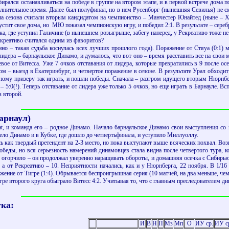
бирался останавливаться на победе в группе на втором этапе, и в первой встрече дома
олнительное время. Далее был полуфинал, но в нем Русенборг (нынешняя Севилья) не см
ла сезона считали вторым кандидатом на чемпионство – Манчестер Юнайтед (ныне – Х
устит свое дома, но МЮ показал чемпионскую игру, и победил 2:1. В результате – сереб
ка, где уступил Галичине (в нынешнем розыгрыше, забегу наперед, у Рекреативо тоже не
екреативо считался одним из фаворитов?
анно – такая судьба коснулась всех лучших прошлого года). Поражение от Стяуа (0:1
идера – барнаульское Динамо, и думалось, что вот оно – время расставить все на свои 
тевое от Витесса. Уже 7 очков отставания от лидера, которые превратились в 9 после о
том – выезд в Екатеринбург, и четвертое поражение в сезоне. В результате Урал обходи
ому призеру так играть, и пошли победы. Сначала – разгром идущего вторым Нюрнберг
– 5:0(!). Теперь отставание от лидера уже только 5 очков, но еще играть в Барнауле. 
з второй.
Барнаул)
at, и команда его – родное Динамо. Начало барнаульское Динамо свои выступления со 
ело Динамо и в Кубке, где дошло до четвертьфинала, и уступило Миллуоллу.
 как твердый претендент на 2-3 место, но пока выступают выше всяческих похвал. Возг
обеды, но вся серьезность намерений динамовцев стала видна после четвертого тура, к
не огорчило – он продолжал уверенно наращивать обороты, и домашняя осечка с Сибирь
 а от Рекреативо – 10. Неприятности начались, как и у Нюрнберга, 22 ноября. В 1/1
жение от Тигре (1:4). Обрывается беспроигрышная серия (10 матчей, на два меньше, чем
гре второго круга обыграло Витесс 4:2. Учитывая то, что с главным преследователем ди
ка:
И
В
Н
П
Мз
Мп
О
ИУ ср.
ИУ ср