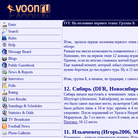
IVF. На половине первого этапа: Группа Б
Enter
Search
Rules
Итак, прошла первая половина первого этапа 
Help
обзоре.
Раньше вы имели возможность ознакомиться с 
Message Board
Напомню, что на первом этапе 12 команд играю
Blogs
Причем, если по итогам стыковых матчей будет
Еще важный момент, который забыл упомянуть в
Public Guestbook
нужно бороться до последнего тура. Ну и 12 ме
News & Reports
Interviews
Итак, группа Б, и начнем, по традиции, с самог
Polls
12. Сибирь (DFR, Новосибир
Rating
Сибирь начала выступать в чемпионате лишь с 
Штутгарт (chernomor, Хайльбронн), но хватило 
Live Results
это было самое высокое место, на котором Сиб
Standings & Schedules
была добыта лишь в 10-м туре, причем в 4 из
Statistics & Odds
увереннее. После поражений от Урала и Нюрнб
Мариуполя. До 7-го места – всего 6 очков, но
TV Broadcasts
Прогноз:
10-12 место
Football News
11. Ильичевец (Игорь2006, 
Photo Galleries
Ильичевец – один из старожилов турнира. Игра