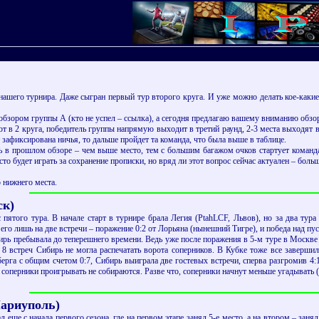
нашего турнира. Даже сыгран первый тур второго круга. И уже можно делать кое-каки
обзором группы А (кто не успел – ссылка), а сегодня предлагаю вашему вниманию обзо
т в 2 круга, победитель группы напрямую выходит в третий раунд, 2-3 места выходят в
 зафиксирована ничья, то дальше пройдет та команда, что была выше в таблице.
 прошлом обзоре – чем выше место, тем с большим багажом очков стартует команда во в
сто будет играть за сохранение прописки, но вряд ли этот вопрос сейчас актуален – бол
о нижнего места.
ск)
пятого тура. В начале старт в турнире брала Легия (PtahLCF, Львов), но за два тура
его лишь на две встречи – поражение 0:2 от Лорьяна (нынешний Тигре), и победа над пу
ирь пребывала до теперешнего времени. Ведь уже после поражения в 5-м туре в Москве 
 8 встреч Сибирь не могла распечатать ворота соперников. В Кубке тоже все завершил
ерга с общим счетом 0:7, Сибирь выиграла две гостевых встречи, сперва разгромив 4:
 и соперники проигрывать не собираются. Разве что, соперники начнут меньше угадыват
Мариуполь)
л еще с начала первого сезона, где на первом этапе занял 5-е место, а на втором – за