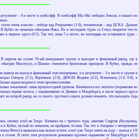
в результате – 6-е место и плей-офф. В плей-офф Mic-Mic победил Левски, и вышел во
нала.
 сезон очень классно – победа над Рекреативо (1:0), техническая – над ЦСКА. Дальше
. В Кубке по пенальти обыграна Ника. Но в последних турах со Стяуа творится что-то
о в первом круге (0:5). Так что, пока 7-е место, но календарь на оставшиеся туры –
. В первом же сезоне 70-ый выигрывает группу и выходит в финальный раунд, где в
то обыгран Миллуолл, и Шальке становится бронзовым призером. В Кубке, правда, не
ли шансы на выход в финальный этап мизерными, и в результате – 3-е место в группе и
рал Говерлу (3:2), Вертикаль (2:0), ДЮСШ Жодино (4:2), Ильичевец (1:0, 0:0), в
Шальке ждала неудача в этом противостоянии.
 Шальке показывает лишь прошлогодний уровень. Начиналось все неплохо (поражение во
ачалась черная полоса, с поражениями от Динамо и Магдебурга, и после первого круга
ет во второй раунд, но со своего грустного опыта должен помнить, что выходить туда
ки, сменил клуб на Тигре. Начинал он с третьего тура, заменив Спартак (Кострома),
 и в Кубке, пускай по пенальти, но пройдена Астана. Так что в Америке с нетерпением
вка Витесса пришлась как нельзя кстати, и вот уже Тигре опять на ходу – выход в 1/8
а в сезоне. В свете этих результатов домашнее крупное поражение от Магдебурга (0:3)