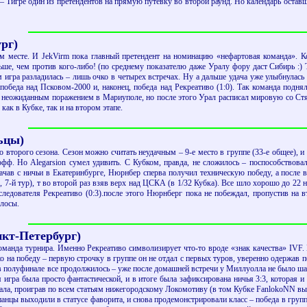
а – Тигре один из претендентов на прямую путевку во второй раунд. Но календарь остав
ург)
 месте. И JekVirm пока главный претендент на номинацию «нефартовая команда». Ко
ше, чем против кого-либо! (по среднему показателю даже Уралу фору даст Сибирь :)
гра разладилась – лишь очко в четырех встречах. Ну а дальше удача уже улыбнулась У
победа над Псковом-2000 и, наконец, победа над Рекреативо (1:0). Так команда подн
неожиданным поражением в Мариуполе, но после этого Урал расписал мировую со Стяуа
как в Кубке, так и на втором этапе.
льцы)
 второго сезона. Сезон можно считать неудачным – 9-е место в группе (33-е общее), 
офф. Но Alegarsion сумел удивить. С Кубком, правда, не сложилось – поспособствова
ачав с ничьи в Екатеринбурге, Нюрнбер сперва получил техническую победу, а после 
, 7-й тур), т во второй раз взяв верх над ЦСКА (в 1/32 Кубка). Все шло хорошо до 22 
ледователя Рекреативо (0:3).после этого Нюрнберг пока не побеждал, пропустив на в
олосы.
нкт-Петербург)
команда турнира. Именно Рекреативо символизирует что-то вроде «знак качества» IVF
ко на победу – первую строчку в группе он не отдал с первых туров, уверенно одержав п
в полуфинале все продолжилось – уже после домашней встречи у Миллуолла не было ша
игра была просто фантастической, и в итоге была зафиксирована ничья 3:3, которая и 
нала, проиграв по всем статьям нижегородскому Локомотиву (в том Кубке FanlokoNN в
панцы выходили в статусе фаворита, и снова продемонстрировали класс – победа в групп