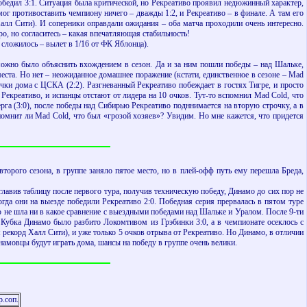
 победил 3:1. Ситуация была критической, но Рекреативо проявил недюжинный характер,
ог противоставить чемпиону ничего – дважды 1:2, и Рекреативо – в финале. А там его
алл Сити). И соперники оправдали ожидания – оба матча проходили очень интересно.
ро, но согласитесь – какая впечатляющая стабильность!
 сложилось – вылет в 1/16 от ФК Яблонца).
) можно было объяснить вхождением в сезон. Да и за ним пошли победы – над Шальке,
места. Но нет – неожиданное домашнее поражение (кстати, единственное в сезоне – Mad
сечки дома с ЦСКА (2:2). Разгневанный Рекреативо побеждает в гостях Тигре, и просто
т Рекреативо, и испанцы отстают от лидера на 10 очков. Тут-то вспомнил Mad Cold, что
а (3:0), после победы над Сибирью Рекреативо подннимается на вторую строчку, а в
Вспомнит ли Mad Cold, что был «грозой хозяев»? Увидим. Но мне кажется, что придется
второго сезона, в группе заняло пятое место, но в плей-офф путь ему перешла Бреда,
лавив таблицу после первого тура, получив техническую победу, Динамо до сих пор не
огда они на выезде победили Рекреативо 2:0. Победная серия прервалась в пятом туре
ю не шла ни в какое сравнение с выездными победами над Шальке и Уралом. После 9-ти
6 Кубка Динамо было разбито Локомтивом из Грэбинки 3:0, а в чемпионате осеклось с
 рекорд Халл Сити), и уже только 5 очков отрыва от Рекреативо. Но Динамо, в отличии
намовцы будут играть дома, шансы на победу в группе очень велики.
.соп.