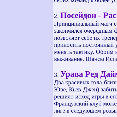
своих команд к более 
Посейдон - Рас
2.
Принципиальный матч с
закончился очередным 
позволяет себе их трене
приносить постоянный у
менять тактику. Обоим 
выживание. Шансы Испа
Урава Ред Дайм
3.
Два красивых гола-близ
Юве, Кьев-Джен) забиты
решило исход игры в ег
Французский клуб может
лиге в следующем розы