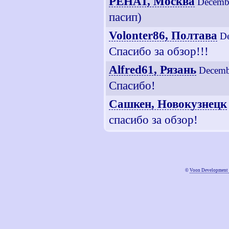
PEHAT, Москва
Decembe
пасип)
Volonter86, Полтава
De
Спасибо за обзор!!!
Alfred61, Рязань
Decemb
Спасибо!
Сашкен, Новокузнецк
спасибо за обзор!
©
Voon Development