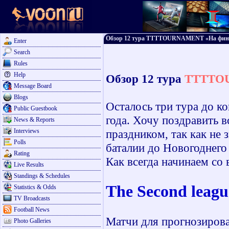
Обзор 12 тура TTTTOURNAMENT «На фини
Enter
Search
Rules
Help
Обзор 12 тура
TTTTOU
Message Board
Blogs
Осталось три тура до ко
Public Guestbook
года. Хочу поздравить 
News & Reports
Interviews
праздником, так как не 
Polls
баталии до Новогоднего
Rating
Как всегда начинаем со 
Live Results
Standings & Schedules
The Second leag
Statistics & Odds
TV Broadcasts
Football News
Матчи для прогнозиров
Photo Galleries