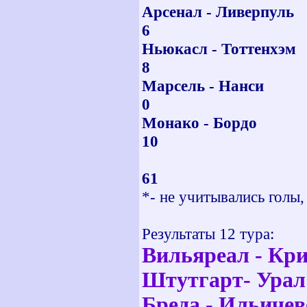
Арсенал -
6 
Ньюкасл -
8 
Марсель 
0 
Монако -
10 
ВС
61 1
*- не учитывались голы,
Результаты 12 тура:
Вильяреал - Кри
Штутгарт- Урал 
Бреда - Ильичеве