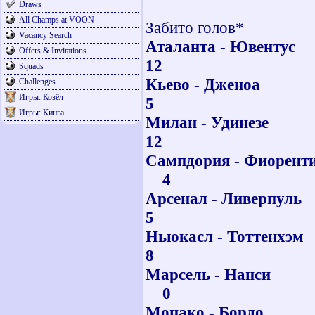
Draws
Угада
All Champs at VOON
Забито голов*
Vacancy Search
Аталанта - 
Offers & Invitations
12 
Squads
Кьево - Д
Challenges
Игры: Козёл
5 
Игры: Кинга
Милан - У
12 
Сампдория
4
Арсенал - Л
5 
Ньюкасл - Т
8 
Марсель
0
Монако - 