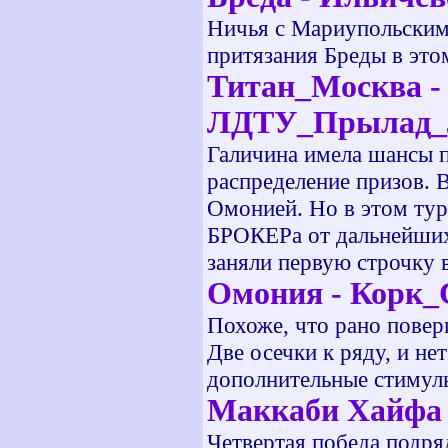
Ничья с Мариупольским 
притязания Бреды в эт
Титан_Москва - 
ЛДТУ_Прылад_Лу
Галичина имела шансы п
распределение призов. 
Омонией. Но в этом тур
БРОКЕРа от дальнейших 
заняли первую строчку в
Омония - Корк_С
Похоже, что рано повер
Две осечки к ряду, и н
дополнительные стимулы
Маккаби Хайфа 
Четвертая победа подря