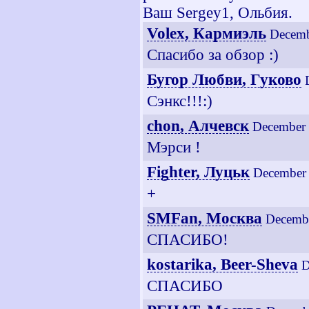
Ваш Sergey1, Ольбия.
Volex, Кармиэль
Decemb
Спасибо за обзор :)
Бугор Любви, Гуково
Сэнкс!!!:)
chon, Алчевск
December 
Мэрси !
Fighter, Луцьк
December 
+
SMFan, Москва
Decembe
СПАСИБО!
kostarika, Beer-Sheva
D
СПАСИБО