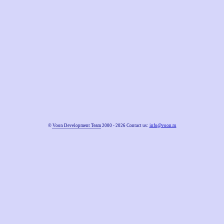
©
Voon Development Team
2000 - 2026 Contact us:
info@voon.ru