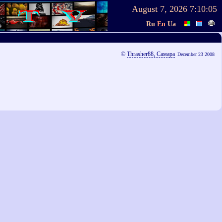
August 7, 2026
7:10:05
Ru
En
Ua
©
Thrasher88, Самара
December 23 2008