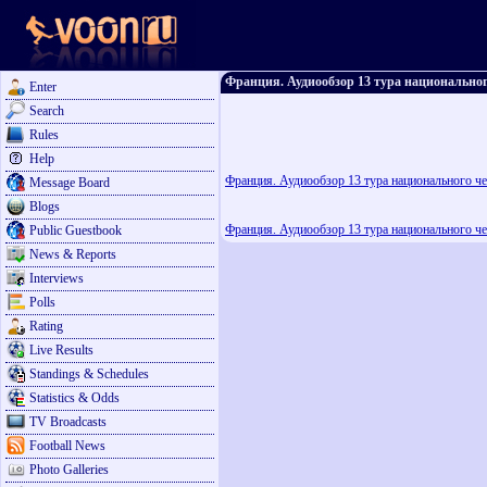
Франция. Аудиообзор 13 тура национальног
Enter
Search
Rules
Help
Франция. Аудиообзор 13 тура национального че
Message Board
Blogs
Франция. Аудиообзор 13 тура национального че
Public Guestbook
News & Reports
Interviews
Polls
Rating
Live Results
Standings & Schedules
Statistics & Odds
TV Broadcasts
Football News
Photo Galleries