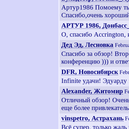
Артур1986 Помоему ты 
Спасибо,очень хороший
АРТУР 1986, Донбасс
О, спасибо Accrington,
Дед Эд, Лесновка
Febru
Спасибо за обзор! Втор
конференцию ))) и отве
DFR, Новосибирск
Feb
Infinite удачи! Эдуарду
Alexander, Житомир
F
Отличный обзор! Очень
еще более привлекател
vinspetro, Астрахань
F
Всё супер, только жаль 