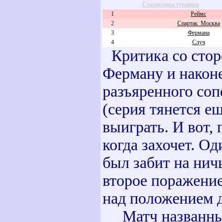
Статистика турнира
1
Реймс
2
Спартак_Москва
3
Фермана
4
Случ
Критика со сто
Ферману и наконе
разъяренного соп
(серия тянется ещ
выиграть. И вот,
когда захочет. О
был забит на нич
второе поражени
над положением д
Матч названных