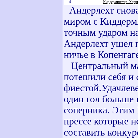
4
Киддерминстер_Харр
Андерлехт снова
миром с Киддерм
точным ударом на
Андерлехт ушел п
ничье в Копенгаг
Центральный ма
потешили себя и 
фиестой.Удачлев
один гол больше 
соперника. Этим
прессе которые н
составить конку