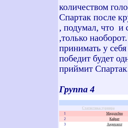
количеством голо
Спартак после к
, подумал, что и 
,только наоборот
принимать у себ
победит будет одн
приймит Спартак
Группа 4
Статистика турнира
1
Миддлсбро
2
Кайрат
3
Андерлехт