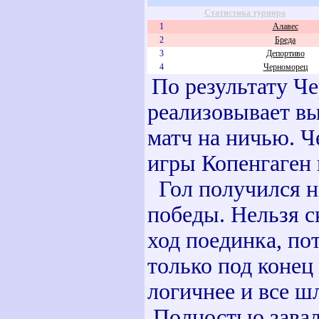
Статистика турнира
1
Алавес
2
Бреда
3
Депортиво
4
Черноморец
По результату Ч
реализовывает вы
матч на ничью. Ч
игры Копенгаген 
Гол получился на
победы. Нельзя с
ход поединка, по
только под конец
логичнее и все ш
Полностью завал