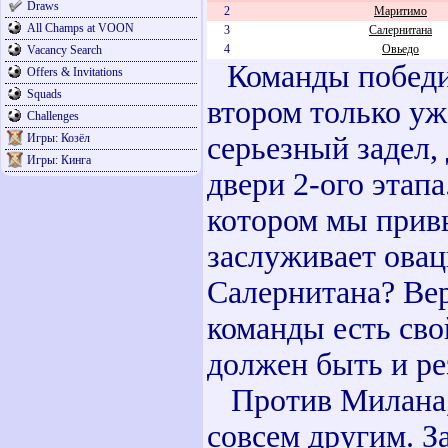
Draws
2
Маритимо
All Champs at VOON
3
Салернитана
4
Овьедо
Vacancy Search
Команды победив
Offers & Invitations
Squads
втором только уж
Challenges
Игры: Козёл
серьезный задел,
Игры: Кинга
двери 2-ого этап
котором мы прив
заслуживает овац
Салернитана? Вер
команды есть сво
должен быть и р
Против Милана, к
совсем другим. З