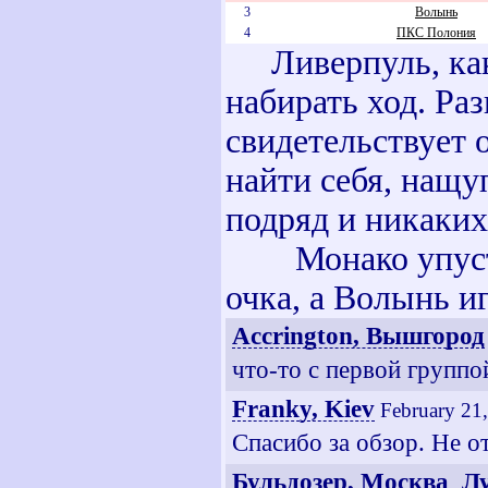
3
Волынь
4
ПКС Полония
Ливерпуль, ка
набирать ход. Р
свидетельствует 
найти себя, нащу
подряд и никаки
Монако упустил 
очка, а Волынь и
Accrington, Вышгород
что-то с первой группо
Franky, Kiev
February 21
Спасибо за обзор. Не о
Бульдозер, Москва_Л