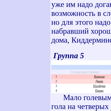
уже им надо дога
возможность в сл
но для этого над
набравший хороши
дома, Киддерминс
Группа 5
Статистика турнира
1
Ворскла
2
Днепр
3
Посейдон
4
Парма
Мало голевым 
гола на четверых