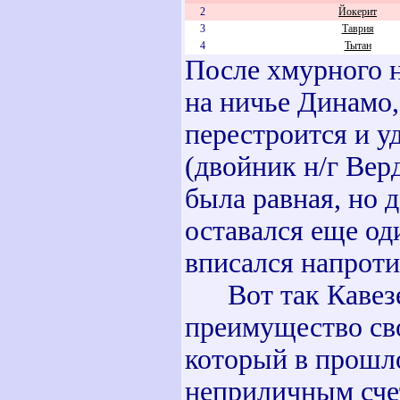
2
Йокерит
3
Таврия
4
Тытан
После хмурного н
на ничье Динамо,
перестроится и у
(двойник н/г Верд
была равная, но
оставался еще од
вписался напроти
Вот так Кавезе 
преимущество сво
который в прошло
неприличным счет