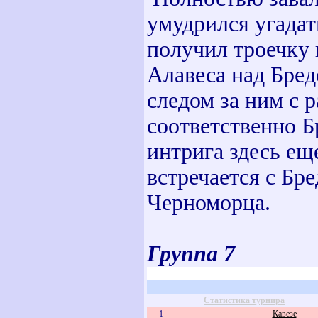
умудрился угадать
получил троечку 
Алавеса над Бре
следом за ним с 
соответственно Б
интрига здесь е
встречается с Бре
Черноморца.
Группа 7
Статистика турнира
1
Кавезе