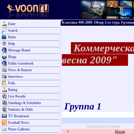
Классика ФВ-2009. Обзор 2-го тура. Группы
Enter
Search
Rules
Help
Коммерческа
Message Board
весна 2009"
Blogs
Public Guestbook
News & Reports
Interviews
Polls
Rating
Live Results
Standings & Schedules
Группа 1
Statistics & Odds
TV Broadcasts
Football News
Статистика турнира
Photo Galleries
1
Милан