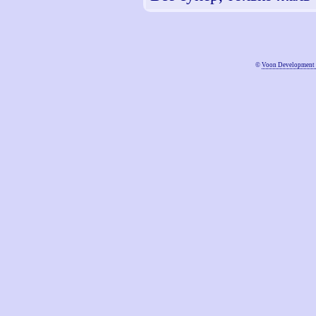
©
Voon Development