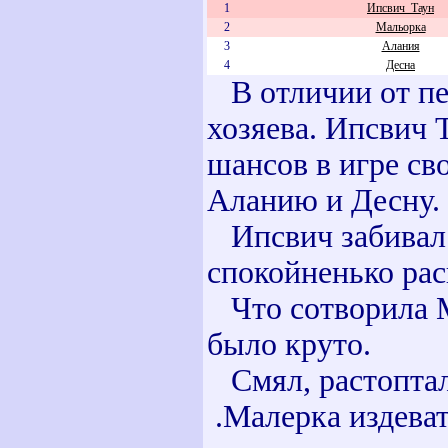
1
Ипсвич_Таун
2
Мальорка
3
Алания
4
Десна
В отличии от п
хозяева. Ипсвич 
шансов в игре св
Аланию и Десну.
Ипсвич забивал 
спокойненько рас
Что сотворила М
было круто.
Смял, растопта
.Малерка издеват