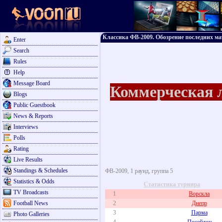
Классика ФВ-2009. Обозрение последних ма
Enter
Search
Rules
Help
Message Board
Коммерческая 
Blogs
Public Guestbook
News & Reports
Interviews
Polls
Rating
Live Results
Standings & Schedules
ФВ-2009, 1 раунд, группа 5
Statistics & Odds
Статистика турнира
TV Broadcasts
1
Ворскла
Football News
2
Днепр
3
Парма
Photo Galleries