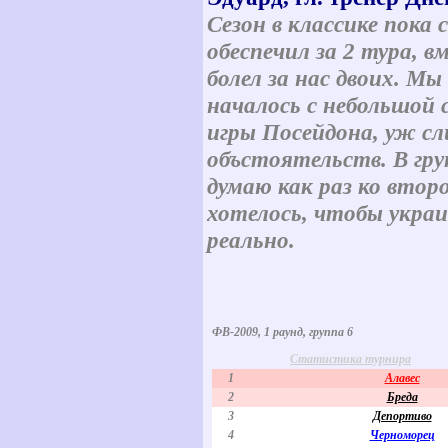
Сезон в классике пока
обеспечил за 2 тура, в
болел за нас двоих. Мы
началось с небольшой с
игры Посейдона, уж с
объстоятельств. В гру
думаю как раз ко втор
хотелось, чтобы украи
реально.
ФВ-2009, 1 раунд, группа 6
Статистика турнира
1
Алавес
2
Бреда
3
Депортиво
4
Черноморец