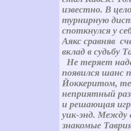
известно. В цел
турнирную дист
споткнулся у себ
Аякс сравняв с
вклад в судьбу Т
Не теряет наде
появился шанс п
Йоккеритом, те
неприятный раз
и решающая игр
уик-энд. Между
знакомые Таври