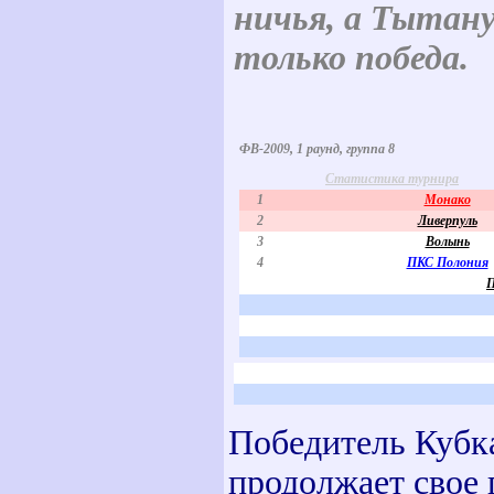
ничья, а Тытану
только победа.
ФВ-2009, 1 раунд, группа 8
Статистика турнира
1
Монако
2
Ливерпуль
3
Волынь
4
ПКС Полония
П
Победитель Кубка
продолжает свое 