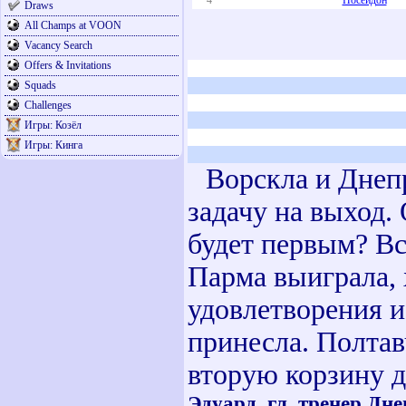
4
Посейдон
Draws
All Champs at VOON
Vacancy Search
Offers & Invitations
Squads
Challenges
Игры: Козёл
Игры: Кинга
Ворскла и Днепр
задачу на выход.
будет первым? Вс
Парма выиграла, 
удовлетворения и
принесла. Полтав
вторую корзину д
Эдуард, гл. тренер Дне