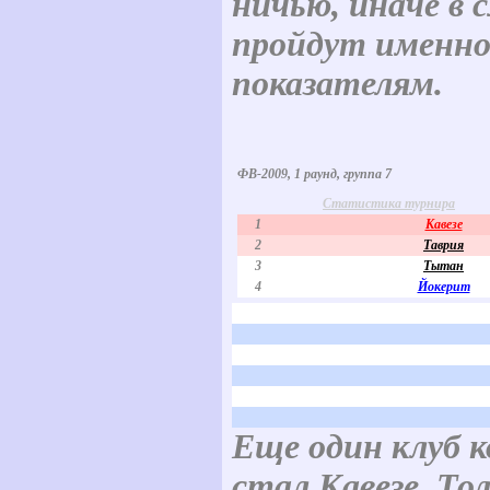
ничью, иначе в 
пройдут именно
показателям.
ФВ-2009, 1 раунд, группа 7
Статистика турнира
1
Кавезе
2
Таврия
3
Тытан
4
Йокерит
Еще один клуб 
стал Кавезе. То