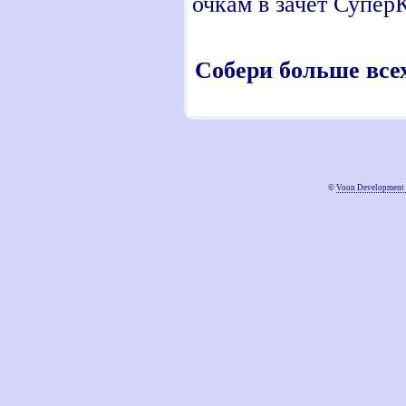
очкам в зачет СуперК
Собери больше все
©
Voon Development