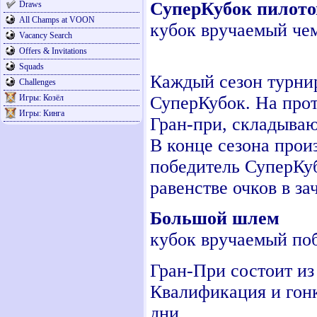
СуперКубок пилото
Draws
All Champs at VOON
кубок вручаемый че
Vacancy Search
Offers & Invitations
Squads
Каждый сезон турнир
Challenges
Игры: Козёл
СуперКубок. На прот
Игры: Кинга
Гран-при, складывают
В конце сезона прои
победитель СуперКуб
равенстве очков в за
Большой шлем
кубок вручаемый по
Гран-При состоит из
Квалификация и гонк
дни.