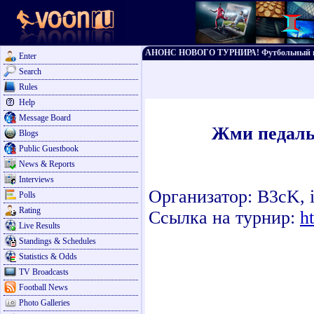
АНОНС НОВОГО ТУРНИРА! Футбольный п
Enter
Search
Rules
Help
Message Board
Жми педаль 
Blogs
Public Guestbook
News & Reports
Interviews
Организатор: B3cK, 
Polls
Rating
Ссылка на турнир:
h
Live Results
Standings & Schedules
Statistics & Odds
TV Broadcasts
Football News
Photo Galleries