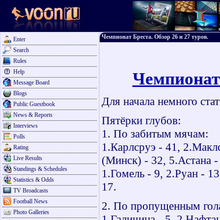
Чемпионат Бреста. Обзор 26 и 27 туров.
Enter
Search
Rules
Help
Чемпионат 
Message Board
Blogs
Для начала немного стат
Public Guestbook
News & Reports
Пятёрки глубов:
Interviews
1. По забитым мячам:
Polls
1.Карлсруэ - 41, 2.Макл
Rating
(Минск) - 32, 5.Астана -
Live Results
Standings & Schedules
1.Гомель - 9, 2.Руан - 1
Statistics & Odds
17.
TV Broadcasts
Football News
2. По пропущенным гол
Photo Galleries
1.Галичина - 5, 2.Нафтан