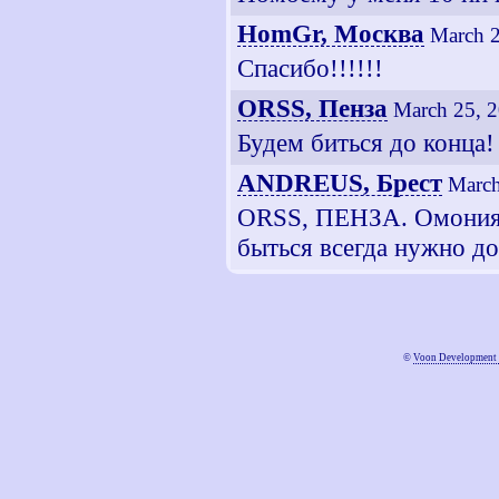
HomGr, Москва
March 2
Спасибо!!!!!!
ORSS, Пенза
March 25, 
Будем биться до конца!
ANDREUS, Брест
March
ORSS, ПЕНЗА. Омония, 
быться всегда нужно до
©
Voon Development