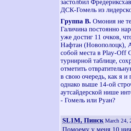
застолбил Фредериксхав
ДСК-Гомель из лидерско
Группа В.
Омония не те
Галичина постоянно нар
уже достиг 11 очков, чт
Нафтан (Новополоцк), А
собой места в Play-Off 
турнирной таблице, сох
отметить отвратительну
в свою очередь, как я и
однако выше 14-ой строч
аутсайдерской нише инт
- Гомель или Руан?
SL1M, Пинск
March 24, 
Помоему у меня 10 ни