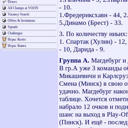
Draws
- 10.
All Champs at VOON
1.Фредериксхавн - 44, 2.
Vacancy Search
Offers & Invitations
5.Динамо (Брест) - 33.
Squads
3. По количеству ниьих:
Challenges
Игры: Козёл
1. Спартак (Хулин) - 12,
Игры: Кинга
- 10, Дарида - 9.
Группа А.
Магдебург и 
В гр.А уже 3 команды об
Микашевичи и Карлсруэ
Смена (Минск) в свою оч
удачно. Магдебург након
таблице. Хочется отмети
набрало 12 очков и подн
шанс на выход в Play-O
(Пинск). И ещё - после